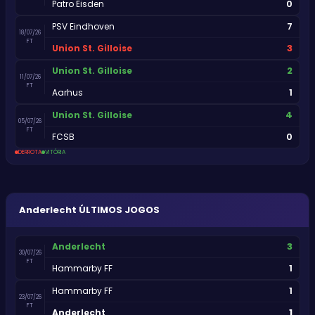
0
Patro Eisden
7
PSV Eindhoven
18/07/26
FT
3
Union St. Gilloise
2
Union St. Gilloise
11/07/26
FT
1
Aarhus
4
Union St. Gilloise
05/07/26
FT
0
FCSB
DERROTA
VITÓRIA
Anderlecht
ÚLTIMOS JOGOS
3
Anderlecht
30/07/26
FT
1
Hammarby FF
1
Hammarby FF
23/07/26
FT
1
Anderlecht