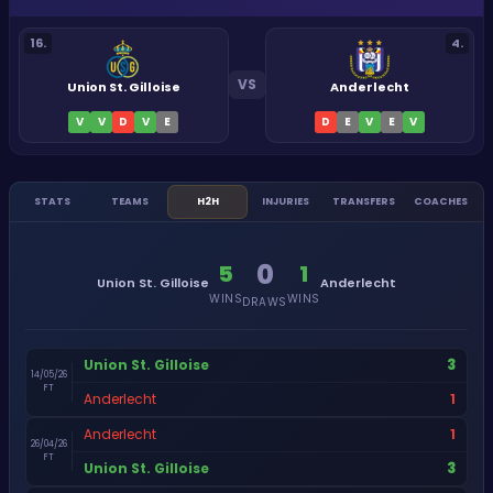
16
.
4
.
VS
Union St. Gilloise
Anderlecht
V
V
D
V
E
D
E
V
E
V
STATS
TEAMS
H2H
INJURIES
TRANSFERS
COACHES
0
5
1
Union St. Gilloise
Anderlecht
WINS
WINS
DRAWS
3
Union St. Gilloise
14/05/26
FT
1
Anderlecht
1
Anderlecht
26/04/26
FT
3
Union St. Gilloise