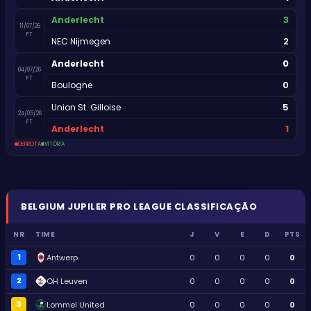
3
Anderlecht
11/07/26
FT
2
NEC Nijmegen
0
Anderlecht
04/07/26
FT
0
Boulogne
5
Union St. Gilloise
24/05/26
FT
1
Anderlecht
DERROTA
VITÓRIA
BELGIUM
JUPILER PRO LEAGUE
CLASSIFICAÇÃO
NR
TIME
J
V
E
D
PTS
1
Antwerp
0
0
0
0
0
2
OH Leuven
0
0
0
0
0
3
Lommel United
0
0
0
0
0