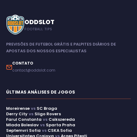
ODDSLOT
FOOTBALL TIPS
PREVISÕES DE FUTEBOL GRÁTIS E PALPITES DIÁRIOS DE
APOSTAS DOS NOSSOS ESPECIALISTAS
CONTATO
contact@oddslot.com
ÚLTIMAS ANÁLISES DE JOGOS
Moreirense
vs
SC Braga
Derry City
vs
Sligo Rovers
Farul Constanta
vs
Csikszereda
Mlada Boleslav
vs
Sparta Praha
Septemvri Sofia
vs
CSKA Sofia
Universitatea Craiova
vs
Arges Pitesti