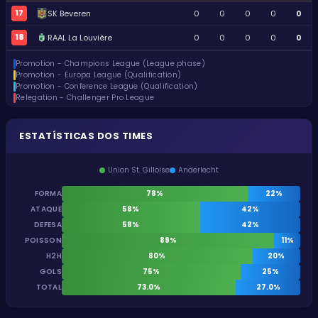
17
SK Beveren
0
0
0
0
0
18
RAAL La Louvière
0
0
0
0
0
Promotion - Champions League (League phase)
Promotion - Europa League (Qualification)
Promotion - Conference League (Qualification)
Relegation - Challenger Pro League
ESTATÍSTICAS DOS TIMES
Union St. Gilloise
Anderlecht
FORMA
78%
22%
ATAQUE
58%
42%
DEFESA
58%
42%
POISSON
89%
11%
H2H
80%
20%
GOLS
75%
25%
TOTAL
73.0%
27.0%