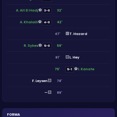
⚽
A. Ait El Hadj
32'
3-0
⚽
A. Khalaili
42'
4-0
🟥
T. Hazard
47'
⚽
R. Sykes
59'
5-0
🟨
L. Hey
61'
⚽
I. Kanate
75'
5-1
🟨
F. Leysen
78'
🟨
—
89'
FORMA