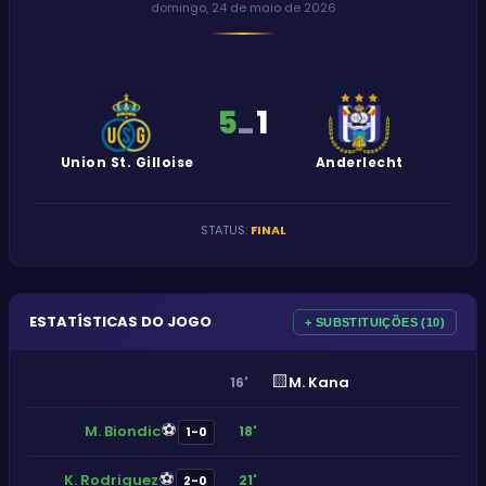
domingo, 24 de maio de 2026
5
1
-
Union St. Gilloise
Anderlecht
STATUS
:
FINAL
ESTATÍSTICAS DO JOGO
+ SUBSTITUIÇÕES (10)
🟨
M. Kana
16'
⚽
M. Biondic
18'
1-0
⚽
K. Rodriguez
21'
2-0