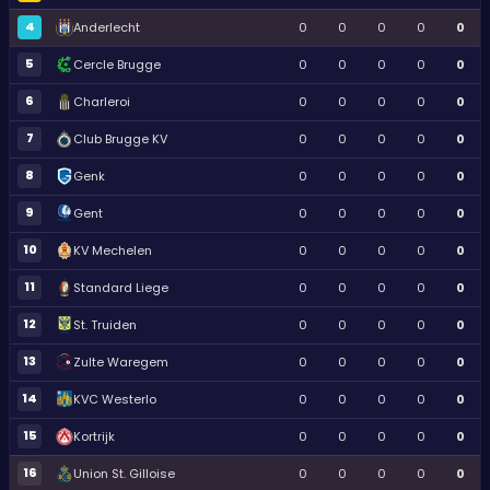
4
Anderlecht
0
0
0
0
0
5
Cercle Brugge
0
0
0
0
0
6
Charleroi
0
0
0
0
0
7
Club Brugge KV
0
0
0
0
0
8
Genk
0
0
0
0
0
9
Gent
0
0
0
0
0
10
KV Mechelen
0
0
0
0
0
11
Standard Liege
0
0
0
0
0
12
St. Truiden
0
0
0
0
0
13
Zulte Waregem
0
0
0
0
0
14
KVC Westerlo
0
0
0
0
0
15
Kortrijk
0
0
0
0
0
16
Union St. Gilloise
0
0
0
0
0