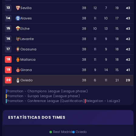
13
Sevilla
38
12
7
19
43
14
Alaves
38
11
10
17
43
15
Elche
38
10
13
15
43
16
Levante
38
11
9
18
42
17
Osasuna
38
11
9
18
42
18
Mallorca
38
11
9
18
42
19
Girona
38
9
14
15
41
20
Oviedo
38
6
11
21
29
Promotion - Champions League (League phase)
Promotion - Europa League (League phase)
Promotion - Conference League (Qualification)
Relegation - LaLiga2
ESTATÍSTICAS DOS TIMES
Real Madrid
Oviedo