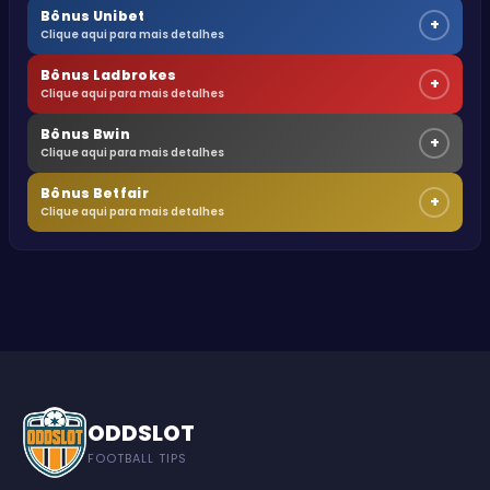
Bônus Unibet
+
Clique aqui para mais detalhes
Bônus Ladbrokes
+
Clique aqui para mais detalhes
Bônus Bwin
+
Clique aqui para mais detalhes
Bônus Betfair
+
Clique aqui para mais detalhes
ODDSLOT
FOOTBALL TIPS