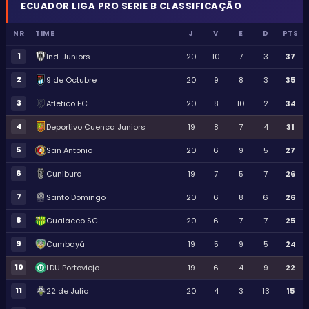
ECUADOR
LIGA PRO SERIE B
CLASSIFICAÇÃO
NR
TIME
J
V
E
D
PTS
1
Ind. Juniors
20
10
7
3
37
2
9 de Octubre
20
9
8
3
35
3
Atletico FC
20
8
10
2
34
4
Deportivo Cuenca Juniors
19
8
7
4
31
5
San Antonio
20
6
9
5
27
6
Cuniburo
19
7
5
7
26
7
Santo Domingo
20
6
8
6
26
8
Gualaceo SC
20
6
7
7
25
9
Cumbayá
19
5
9
5
24
10
LDU Portoviejo
19
6
4
9
22
11
22 de Julio
20
4
3
13
15