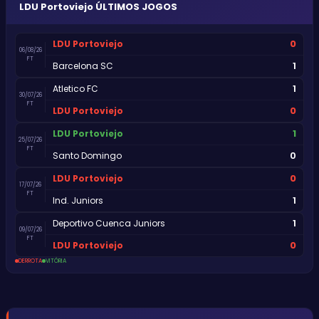
LDU Portoviejo
ÚLTIMOS JOGOS
0
LDU Portoviejo
06/08/26
FT
1
Barcelona SC
1
Atletico FC
30/07/26
FT
0
LDU Portoviejo
1
LDU Portoviejo
25/07/26
FT
0
Santo Domingo
0
LDU Portoviejo
17/07/26
FT
1
Ind. Juniors
1
Deportivo Cuenca Juniors
09/07/26
FT
0
LDU Portoviejo
DERROTA
VITÓRIA