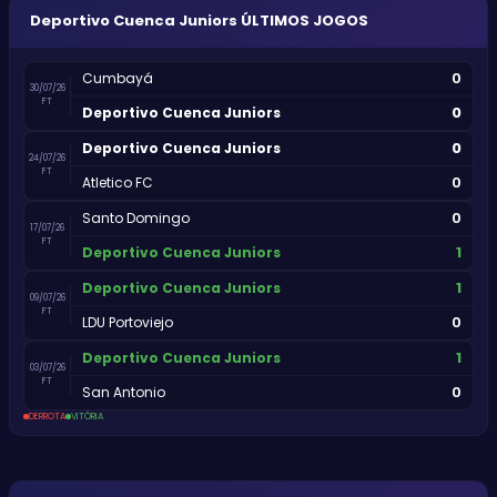
Deportivo Cuenca Juniors
ÚLTIMOS JOGOS
0
Cumbayá
30/07/26
FT
0
Deportivo Cuenca Juniors
0
Deportivo Cuenca Juniors
24/07/26
FT
0
Atletico FC
0
Santo Domingo
17/07/26
FT
1
Deportivo Cuenca Juniors
1
Deportivo Cuenca Juniors
09/07/26
FT
0
LDU Portoviejo
1
Deportivo Cuenca Juniors
03/07/26
FT
0
San Antonio
DERROTA
VITÓRIA