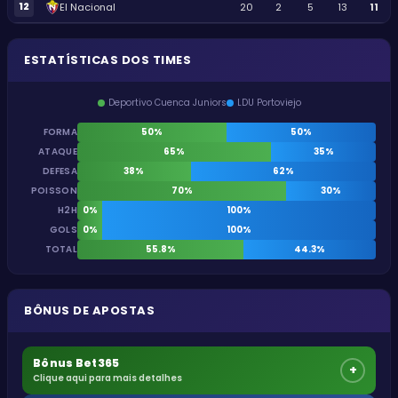
12
El Nacional
20
2
5
13
11
ESTATÍSTICAS DOS TIMES
Deportivo Cuenca Juniors
LDU Portoviejo
FORMA
50%
50%
ATAQUE
65%
35%
DEFESA
38%
62%
POISSON
70%
30%
H2H
0%
100%
GOLS
0%
100%
TOTAL
55.8%
44.3%
BÔNUS DE APOSTAS
Bônus Bet365
+
Clique aqui para mais detalhes