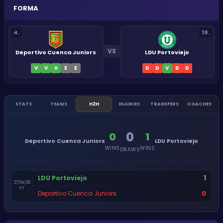
FORMA
4
.
10
.
VS
Deportivo Cuenca Juniors
LDU Portoviejo
V
V
V
E
E
D
D
V
D
D
STATS
TEAMS
H2H
INJURIES
TRANSFERS
COACHES
0
0
1
Deportivo Cuenca Juniors
LDU Portoviejo
WINS
WINS
DRAWS
1
LDU Portoviejo
27/04/26
FT
0
Deportivo Cuenca Juniors