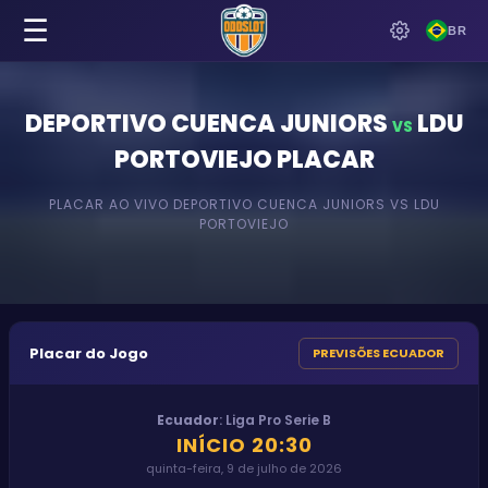
☰
BR
DEPORTIVO CUENCA JUNIORS
LDU
VS
PORTOVIEJO
PLACAR
PLACAR AO VIVO
DEPORTIVO CUENCA JUNIORS
VS
LDU
PORTOVIEJO
Placar do Jogo
PREVISÕES ECUADOR
Ecuador
:
Liga Pro Serie B
INÍCIO
20:30
quinta-feira, 9 de julho de 2026