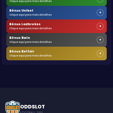
Clique aqui para mais detalhes
Bônus Unibet
+
Clique aqui para mais detalhes
Bônus Ladbrokes
+
Clique aqui para mais detalhes
Bônus Bwin
+
Clique aqui para mais detalhes
Bônus Betfair
+
Clique aqui para mais detalhes
ODDSLOT
FOOTBALL TIPS