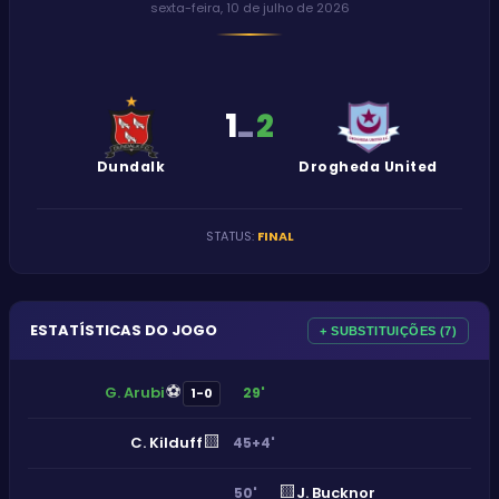
sexta-feira, 10 de julho de 2026
1
2
-
Dundalk
Drogheda United
STATUS
:
FINAL
ESTATÍSTICAS DO JOGO
+ SUBSTITUIÇÕES (7)
⚽
G. Arubi
29'
1-0
🟨
C. Kilduff
45+4'
🟨
J. Bucknor
50'