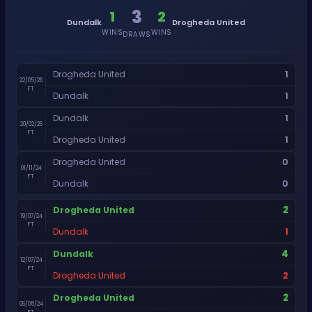
3
1
2
Dundalk
Drogheda United
WINS
WINS
DRAWS
1
Drogheda United
22/05/26
FT
1
Dundalk
1
Dundalk
20/02/26
FT
1
Drogheda United
0
Drogheda United
01/11/24
FT
0
Dundalk
2
Drogheda United
19/07/24
FT
1
Dundalk
4
Dundalk
12/07/24
FT
2
Drogheda United
2
Drogheda United
06/05/24