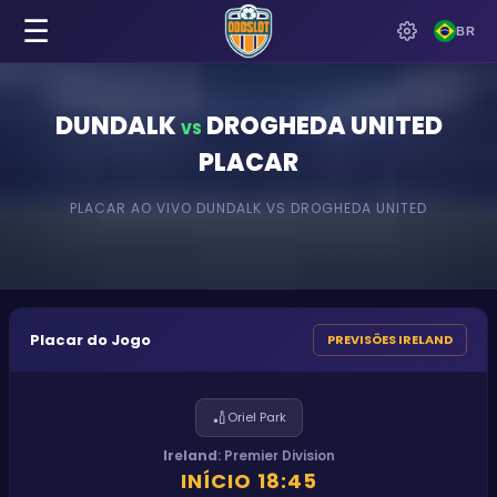
☰
BR
DUNDALK
DROGHEDA UNITED
VS
PLACAR
PLACAR AO VIVO
DUNDALK
VS
DROGHEDA UNITED
Placar do Jogo
PREVISÕES IRELAND
🏏
Oriel Park
Ireland
:
Premier Division
INÍCIO
18:45