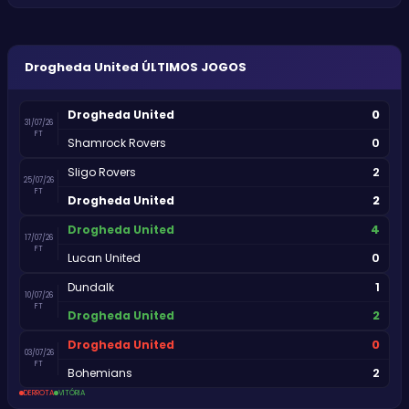
Drogheda United
ÚLTIMOS JOGOS
0
Drogheda United
31/07/26
FT
0
Shamrock Rovers
2
Sligo Rovers
25/07/26
FT
2
Drogheda United
4
Drogheda United
17/07/26
FT
0
Lucan United
1
Dundalk
10/07/26
FT
2
Drogheda United
0
Drogheda United
03/07/26
FT
2
Bohemians
DERROTA
VITÓRIA