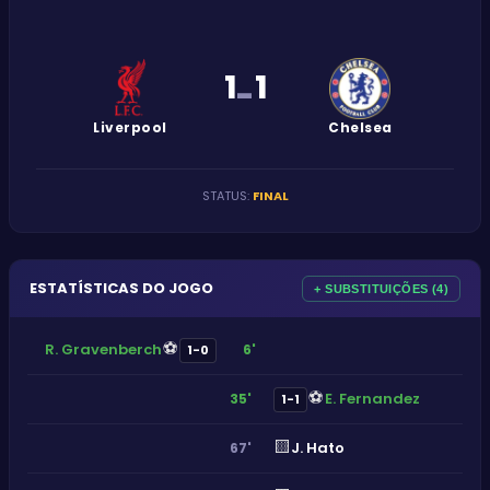
1
1
-
Liverpool
Chelsea
STATUS
:
FINAL
ESTATÍSTICAS DO JOGO
+ SUBSTITUIÇÕES (4)
⚽
R. Gravenberch
6'
1-0
⚽
E. Fernandez
35'
1-1
🟨
J. Hato
67'