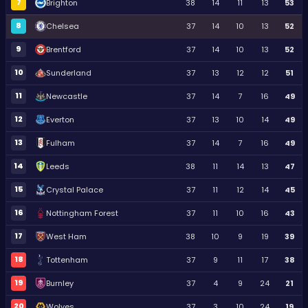
7
Brighton
38
14
11
13
53
8
Chelsea
37
14
10
13
52
9
Brentford
37
14
10
13
52
10
Sunderland
37
13
12
12
51
11
Newcastle
37
14
7
16
49
12
Everton
37
13
10
14
49
13
Fulham
37
14
7
16
49
14
Leeds
38
11
14
13
47
15
Crystal Palace
37
11
12
14
45
16
Nottingham Forest
37
11
10
16
43
17
West Ham
38
10
9
19
39
18
Tottenham
37
9
11
17
38
19
Burnley
37
4
9
24
21
20
Wolves
37
3
10
24
19