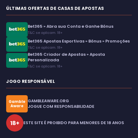
ÚLTIMAS OFERTAS DE CASAS DE APOSTAS
Bet365 » Abra sua Conta e Ganhe Bônus
T&C se aplicam. 18+
Bet365 Apostas Esportivas » Bônus » Promoções
T&C se aplicam. 18+
Bet365 Criador de Apostas » Aposta
Personalizada
T&C se aplicam. 18+
JOGO RESPONSÁVEL
GAMBLEAWARE.ORG
Gamble
Aware
JOGUE COM RESPONSABILIDADE
18+
ESTE SITE É PROIBIDO PARA MENORES DE 18 ANOS