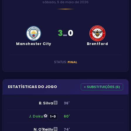
sábado, 9 de maio de 2026
3
0
-
Manchester City
Brentford
STATUS
:
FINAL
ESTATÍSTICAS DO JOGO
+ SUBSTITUIÇÕES (6)
🟨
B. Silva
36'
⚽
J. Doku
60'
1-0
🟨
N. O'Reilly
74'