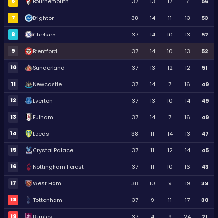
6
Bournemouth
37
13
17
7
56
7
Brighton
38
14
11
13
53
8
Chelsea
37
14
10
13
52
9
Brentford
37
14
10
13
52
10
Sunderland
37
13
12
12
51
11
Newcastle
37
14
7
16
49
12
Everton
37
13
10
14
49
13
Fulham
37
14
7
16
49
14
Leeds
38
11
14
13
47
15
Crystal Palace
37
11
12
14
45
16
Nottingham Forest
37
11
10
16
43
17
West Ham
38
10
9
19
39
18
Tottenham
37
9
11
17
38
19
Burnley
37
4
9
24
21