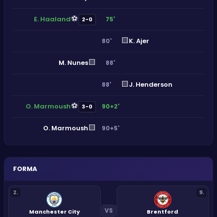
⚽
E. Haaland
75'
2-0
🟨
K. Ajer
80'
🟨
M. Nunes
88'
🟨
J. Henderson
88'
⚽
O. Marmoush
90+2'
3-0
🟨
O. Marmoush
90+5'
FORMA
2
.
9
.
VS
Manchester City
Brentford