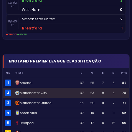
3
Brentford
02/05/26
FT
0
West Ham
2
Manchester United
27/04/26
FT
1
Brentford
DERROTA
VITÓRIA
ENGLAND
PREMIER LEAGUE
CLASSIFICAÇÃO
NR
TIME
J
V
E
D
PTS
1
Arsenal
37
25
7
5
82
2
Manchester City
37
23
9
5
78
3
Manchester United
38
20
11
7
71
4
Aston Villa
37
18
8
11
62
5
Liverpool
37
17
8
12
59