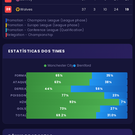
20
Wolves
37
3
10
24
19
Promotion - Champions League (League phase)
Promotion - Europa League (League phase)
Promotion - Conference League (Qualification)
Relegation - Championship
ESTATÍSTICAS DOS TIMES
Manchester City
Brentford
FORMA
65%
35%
ATAQUE
63%
38%
DEFESA
44%
56%
POISSON
77%
23%
H2H
93%
7%
GOLS
73%
27%
TOTAL
69.2%
31.0%