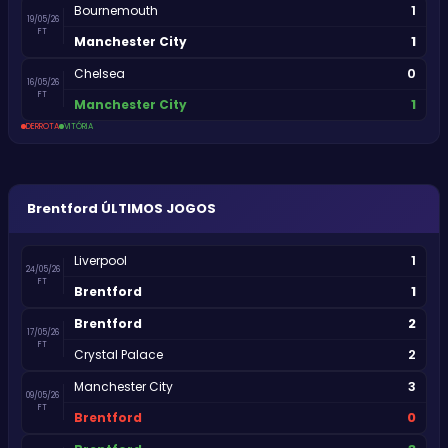
1
Bournemouth
19/05/26
FT
1
Manchester City
0
Chelsea
16/05/26
FT
1
Manchester City
DERROTA
VITÓRIA
Brentford
ÚLTIMOS JOGOS
1
Liverpool
24/05/26
FT
1
Brentford
2
Brentford
17/05/26
FT
2
Crystal Palace
3
Manchester City
09/05/26
FT
0
Brentford