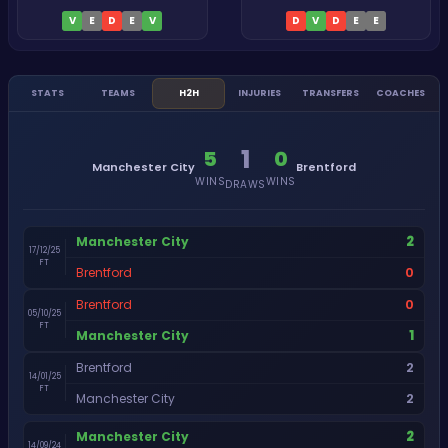
V
E
D
E
V
D
V
D
E
E
STATS
TEAMS
H2H
INJURIES
TRANSFERS
COACHES
1
5
0
Manchester City
Brentford
WINS
WINS
DRAWS
2
Manchester City
17/12/25
FT
0
Brentford
0
Brentford
05/10/25
FT
1
Manchester City
2
Brentford
14/01/25
FT
2
Manchester City
2
Manchester City
14/09/24