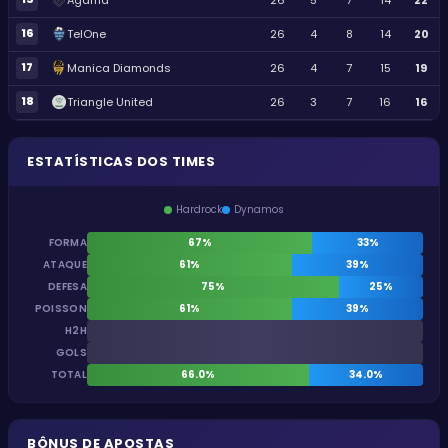
16
TelOne
26
4
8
14
20
17
Manica Diamonds
26
4
7
15
19
18
Triangle United
26
3
7
16
16
ESTATÍSTICAS DOS TIMES
Hardrock
Dynamos
FORMA
67%
33%
ATAQUE
61%
39%
DEFESA
75%
25%
POISSON
61%
39%
H2H
GOLS
TOTAL
66.0%
34.0%
BÔNUS DE APOSTAS