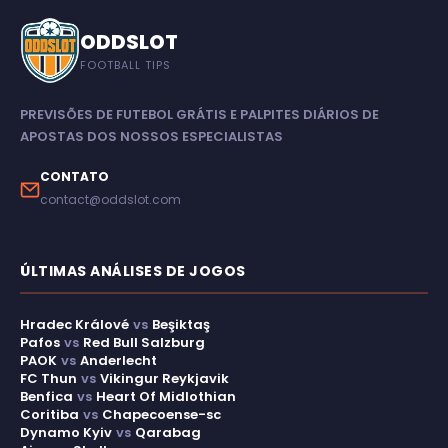
ODDSLOT
FOOTBALL TIPS
PREVISÕES DE FUTEBOL GRÁTIS E PALPITES DIÁRIOS DE
APOSTAS DOS NOSSOS ESPECIALISTAS
CONTATO
contact@oddslot.com
ÚLTIMAS ANÁLISES DE JOGOS
Hradec Králové
vs
Beşiktaş
Pafos
vs
Red Bull Salzburg
PAOK
vs
Anderlecht
FC Thun
vs
Vikingur Reykjavik
Benfica
vs
Heart Of Midlothian
Coritiba
vs
Chapecoense-sc
Dynamo Kyiv
vs
Qarabag