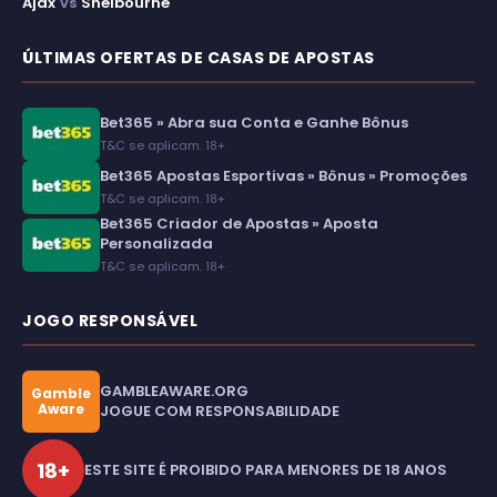
Ajax
vs
Shelbourne
ÚLTIMAS OFERTAS DE CASAS DE APOSTAS
Bet365 » Abra sua Conta e Ganhe Bônus
T&C se aplicam. 18+
Bet365 Apostas Esportivas » Bônus » Promoções
T&C se aplicam. 18+
Bet365 Criador de Apostas » Aposta
Personalizada
T&C se aplicam. 18+
JOGO RESPONSÁVEL
GAMBLEAWARE.ORG
Gamble
Aware
JOGUE COM RESPONSABILIDADE
18+
ESTE SITE É PROIBIDO PARA MENORES DE 18 ANOS