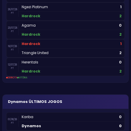
1
Ngezi Platinum
26/07/26
FT
2
Hardrock
0
Agama
23/07/26
FT
2
Hardrock
1
Hardrock
19/07/26
FT
2
Triangle United
0
Herentals
12/07/26
FT
2
Hardrock
DERROTA
VITÓRIA
Dynamos
ÚLTIMOS JOGOS
0
Kariba
01/08/26
FT
0
Dynamos