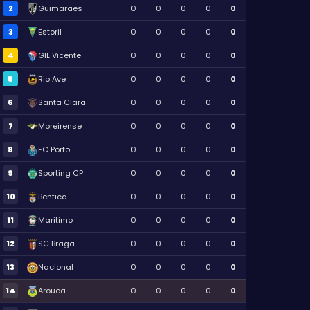
2
Guimaraes
0
0
0
0
0
3
Estoril
0
0
0
0
0
4
GIL Vicente
0
0
0
0
0
5
Rio Ave
0
0
0
0
0
6
Santa Clara
0
0
0
0
0
7
Moreirense
0
0
0
0
0
8
FC Porto
0
0
0
0
0
9
Sporting CP
0
0
0
0
0
10
Benfica
0
0
0
0
0
11
Maritimo
0
0
0
0
0
12
SC Braga
0
0
0
0
0
13
Nacional
0
0
0
0
0
14
Arouca
0
0
0
0
0