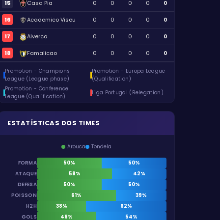
15
Casa Pia
0
0
0
0
0
16
Academico Viseu
0
0
0
0
0
17
Alverca
0
0
0
0
0
18
Famalicao
0
0
0
0
0
Promotion - Champions
Promotion - Europa League
League (League phase)
(Qualification)
Promotion - Conference
Liga Portugal (Relegation)
League (Qualification)
ESTATÍSTICAS DOS TIMES
Arouca
Tondela
FORMA
50%
50%
ATAQUE
58%
42%
DEFESA
50%
50%
POISSON
61%
39%
H2H
38%
62%
GOLS
46%
54%