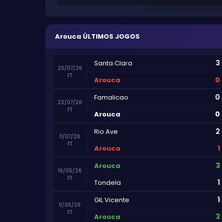
Arouca
ÚLTIMOS JOGOS
3
Santa Clara
25/07/26
FT
0
Arouca
0
Famalicao
22/07/26
FT
0
Arouca
2
Rio Ave
11/07/26
FT
1
Arouca
3
Arouca
16/05/26
FT
1
Tondela
1
GIL Vicente
11/05/26
FT
3
Arouca