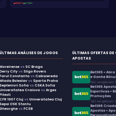
DERROTA
VITÓRIA
ÚLTIMAS ANÁLISES DE JOGOS
ÚLTIMAS OFERTAS DE
APOSTAS
Moreirense
vs
SC Braga
Derry City
vs
Sligo Rovers
Bet365 » Abra
Farul Constanta
vs
Csikszereda
e Ganhe Bônu
Mlada Boleslav
vs
Sparta Praha
T&C se aplicam. 
Septemvri Sofia
vs
CSKA Sofia
Bet365 Apost
Universitatea Craiova
vs
Arges
Esportivas » B
Pitesti
Promoções
CFR 1907 Cluj
vs
Universitatea Cluj
T&C se aplicam. 
Sepsi OSK Sfantu
Bet365 Criado
Gheorghe
vs
FCSB
Apostas » Apo
Personalizad