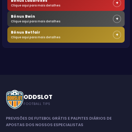
Bônus Ladbrokes
+
Clique aqui para mais detalhes
Bônus Bwin
+
Clique aqui para mais detalhes
Bônus Betfair
+
Clique aqui para mais detalhes
ODDSLOT
FOOTBALL TIPS
PREVISÕES DE FUTEBOL GRÁTIS E PALPITES DIÁRIOS DE
APOSTAS DOS NOSSOS ESPECIALISTAS