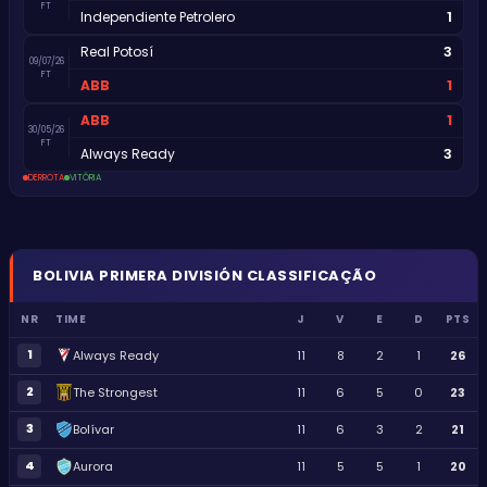
FT
1
Independiente Petrolero
3
Real Potosí
09/07/26
FT
1
ABB
1
ABB
30/05/26
FT
3
Always Ready
DERROTA
VITÓRIA
BOLIVIA
PRIMERA DIVISIÓN
CLASSIFICAÇÃO
NR
TIME
J
V
E
D
PTS
1
Always Ready
11
8
2
1
26
2
The Strongest
11
6
5
0
23
3
Bolívar
11
6
3
2
21
4
Aurora
11
5
5
1
20