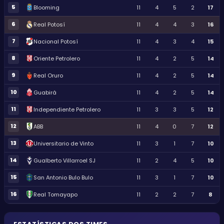
5
Blooming
11
4
5
2
17
6
Real Potosí
11
4
4
3
16
7
Nacional Potosí
11
4
3
4
15
8
Oriente Petrolero
11
4
2
5
14
9
Real Oruro
11
4
2
5
14
10
Guabirá
11
4
2
5
14
11
Independiente Petrolero
11
3
3
5
12
12
ABB
11
4
0
7
12
13
Universitario de Vinto
11
3
1
7
10
14
Gualberto Villarroel SJ
11
2
4
5
10
15
San Antonio Bulo Bulo
11
3
1
7
10
16
Real Tomayapo
11
2
2
7
8