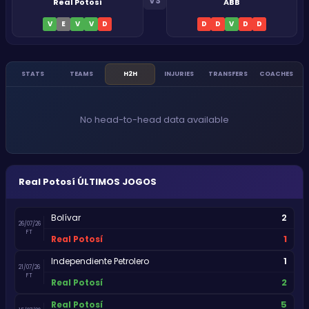
VS
Real Potosí
ABB
V
E
V
V
D
D
D
V
D
D
STATS
TEAMS
H2H
INJURIES
TRANSFERS
COACHES
No head-to-head data available
Real Potosí
ÚLTIMOS JOGOS
2
Bolívar
26/07/26
FT
1
Real Potosí
1
Independiente Petrolero
21/07/26
FT
2
Real Potosí
5
Real Potosí