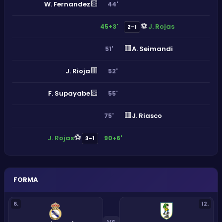
🟨
W. Fernandez
44'
⚽
J. Rojas
45+3'
2-1
🟥
A. Seimandi
51'
🟥
J. Rioja
52'
🟨
F. Supayabe
55'
🟥
J. Riasco
75'
⚽
J. Rojas
90+6'
3-1
FORMA
6
.
12
.