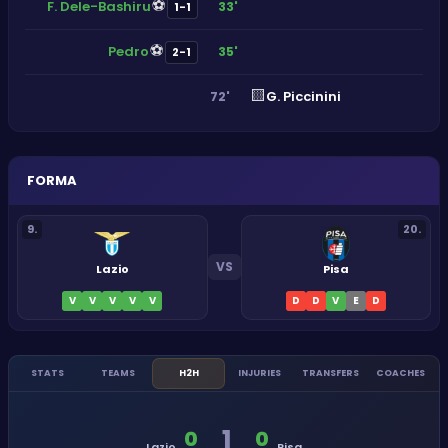
⚽
F. Dele-Bashiru
33'
1-1
⚽
Pedro
35'
2-1
🟨
G. Piccinini
72'
FORMA
9
.
20
.
VS
Lazio
Pisa
V
V
V
V
V
D
D
V
E
D
STATS
TEAMS
H2H
INJURIES
TRANSFERS
COACHES
1
0
0
Lazio
Pisa