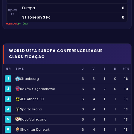
0
Europa
11/04/26
FT
0
St Joseph S Fc
DERROTA
VITÓRIA
WORLD
UEFA EUROPA CONFERENCE LEAGUE
CLASSIFICAÇÃO
NR
TIME
J
V
E
D
PTS
1
Strasbourg
6
5
1
0
16
2
Raków Częstochowa
6
4
2
0
14
3
AEK Athens FC
6
4
1
1
13
4
Sparta Praha
6
4
1
1
13
5
Rayo Vallecano
6
4
1
1
13
6
Shakhtar Donetsk
6
4
1
1
13