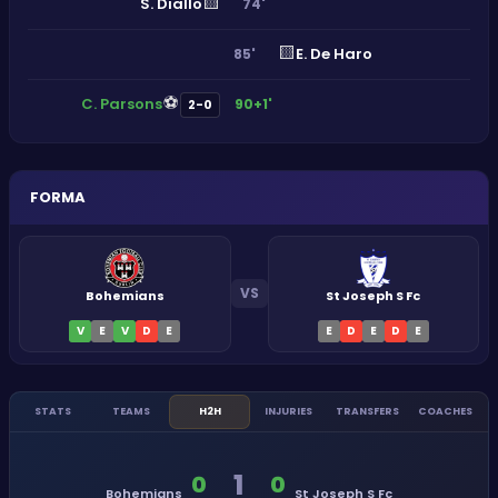
🟨
S. Diallo
74'
🟨
E. De Haro
85'
⚽
C. Parsons
90+1'
2-0
FORMA
VS
Bohemians
St Joseph S Fc
V
E
V
D
E
E
D
E
D
E
STATS
TEAMS
H2H
INJURIES
TRANSFERS
COACHES
1
0
0
Bohemians
St Joseph S Fc