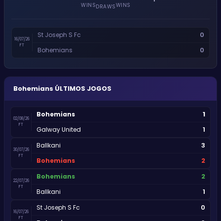
WINS
WINS
DRAWS
0
St Joseph S Fc
16/07/26
FT
0
Bohemians
Bohemians
ÚLTIMOS JOGOS
1
Bohemians
02/08/26
FT
1
Galway United
3
Ballkani
30/07/26
FT
2
Bohemians
2
Bohemians
22/07/26
FT
1
Ballkani
0
St Joseph S Fc
16/07/26
FT