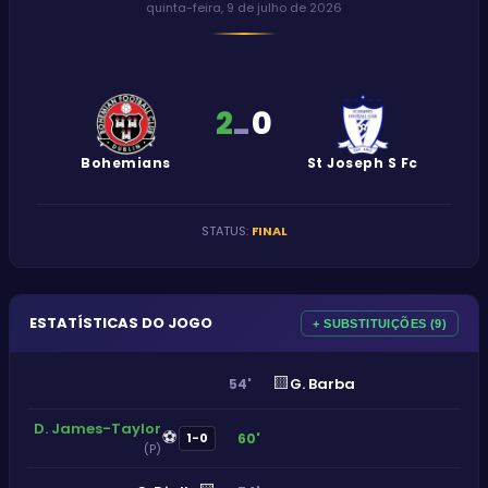
quinta-feira, 9 de julho de 2026
2
0
-
Bohemians
St Joseph S Fc
STATUS
:
FINAL
ESTATÍSTICAS DO JOGO
+ SUBSTITUIÇÕES (9)
🟨
G. Barba
54'
D. James-Taylor
⚽
60'
1-0
(P)