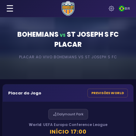
☰
BR
BOHEMIANS
ST JOSEPH S FC
VS
PLACAR
PLACAR AO VIVO
BOHEMIANS
VS
ST JOSEPH S FC
Placar do Jogo
PREVISÕES WORLD
🏏
Dalymount Park
World
:
UEFA Europa Conference League
INÍCIO
17:00