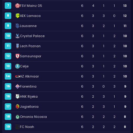
7
FSV Mainz 05
6
4
1
1
13
8
AEK Larnaca
6
3
3
0
12
9
Lausanne
6
3
2
1
11
10
Crystal Palace
6
3
1
2
10
11
Lech Poznan
6
3
1
2
10
12
Samsunspor
6
3
1
2
10
13
Celje
6
3
1
2
10
14
AZ Alkmaar
6
3
1
2
10
15
Fiorentina
6
3
0
3
9
16
HNK Rijeka
6
2
3
1
9
17
Jagiellonia
6
2
3
1
9
18
Omonia Nicosia
6
2
2
2
8
19
FC Noah
6
2
2
2
8