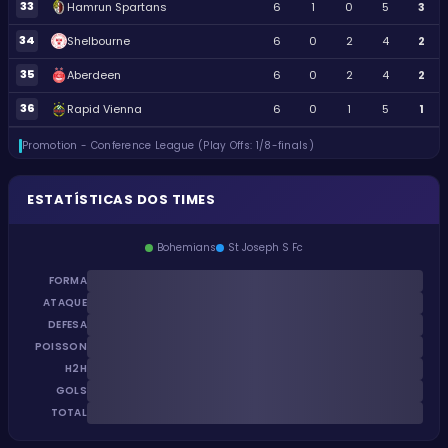
33
Hamrun Spartans
6
1
0
5
3
34
Shelbourne
6
0
2
4
2
35
Aberdeen
6
0
2
4
2
36
Rapid Vienna
6
0
1
5
1
Promotion - Conference League (Play Offs: 1/8-finals)
ESTATÍSTICAS DOS TIMES
Bohemians
St Joseph S Fc
FORMA
ATAQUE
DEFESA
POISSON
H2H
GOLS
TOTAL