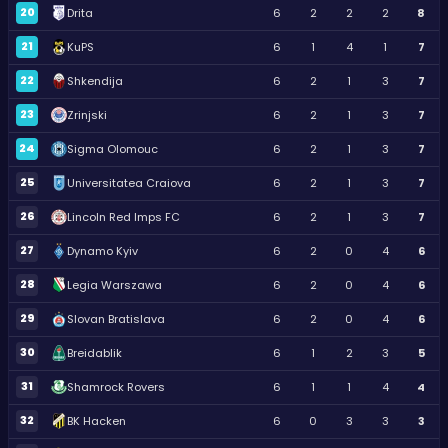
20
Drita
6
2
2
2
8
21
KuPS
6
1
4
1
7
22
Shkendija
6
2
1
3
7
23
Zrinjski
6
2
1
3
7
24
Sigma Olomouc
6
2
1
3
7
25
Universitatea Craiova
6
2
1
3
7
26
Lincoln Red Imps FC
6
2
1
3
7
27
Dynamo Kyiv
6
2
0
4
6
28
Legia Warszawa
6
2
0
4
6
29
Slovan Bratislava
6
2
0
4
6
30
Breidablik
6
1
2
3
5
31
Shamrock Rovers
6
1
1
4
4
32
BK Hacken
6
0
3
3
3