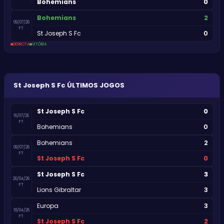
0
Bohemians
2
Bohemians
09/07/26
FT
0
St Joseph S Fc
DERROTA
VITÓRIA
St Joseph S Fc
ÚLTIMOS JOGOS
0
St Joseph S Fc
16/07/26
FT
0
Bohemians
2
Bohemians
09/07/26
FT
0
St Joseph S Fc
3
St Joseph S Fc
26/04/26
FT
3
Lions Gibraltar
3
Europa
18/04/26
FT
2
St Joseph S Fc