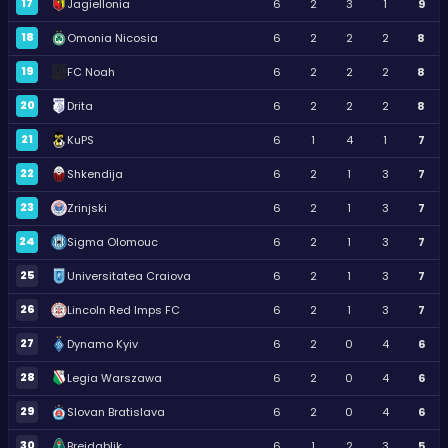
17
Jagiellonia
6
2
3
1
9
18
Omonia Nicosia
6
2
2
2
8
19
FC Noah
6
2
2
2
8
20
Drita
6
2
2
2
8
21
KuPS
6
1
4
1
7
22
Shkendija
6
2
1
3
7
23
Zrinjski
6
2
1
3
7
24
Sigma Olomouc
6
2
1
3
7
25
Universitatea Craiova
6
2
1
3
7
26
Lincoln Red Imps FC
6
2
1
3
7
27
Dynamo Kyiv
6
2
0
4
6
28
Legia Warszawa
6
2
0
4
6
29
Slovan Bratislava
6
2
0
4
6
30
Breidablik
6
1
2
3
5