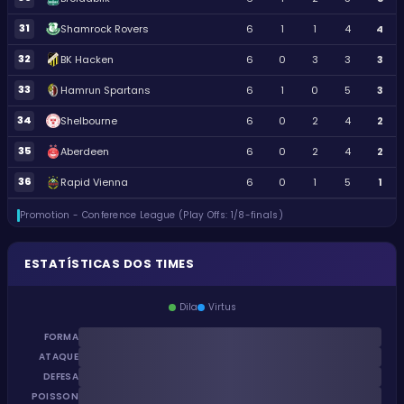
31
Shamrock Rovers
6
1
1
4
4
32
BK Hacken
6
0
3
3
3
33
Hamrun Spartans
6
1
0
5
3
34
Shelbourne
6
0
2
4
2
35
Aberdeen
6
0
2
4
2
36
Rapid Vienna
6
0
1
5
1
Promotion - Conference League (Play Offs: 1/8-finals)
ESTATÍSTICAS DOS TIMES
Dila
Virtus
FORMA
ATAQUE
DEFESA
POISSON