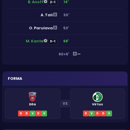
⚽
B. Anoff
14'
2-1
🟨
A. Tali
30'
🟨
O. Parulava
53'
⚽
M. Kante
68'
3-1
🟨
—
90+5'
FORMA
VS
Dila
Virtus
D
D
V
D
V
D
V
D
D
V