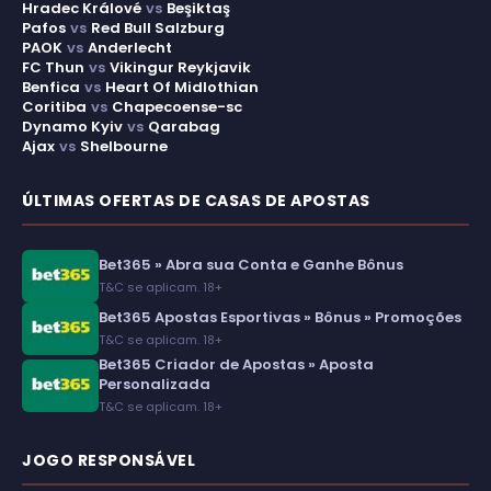
Hradec Králové
vs
Beşiktaş
Pafos
vs
Red Bull Salzburg
PAOK
vs
Anderlecht
FC Thun
vs
Vikingur Reykjavik
Benfica
vs
Heart Of Midlothian
Coritiba
vs
Chapecoense-sc
Dynamo Kyiv
vs
Qarabag
Ajax
vs
Shelbourne
ÚLTIMAS OFERTAS DE CASAS DE APOSTAS
Bet365 » Abra sua Conta e Ganhe Bônus
T&C se aplicam. 18+
Bet365 Apostas Esportivas » Bônus » Promoções
T&C se aplicam. 18+
Bet365 Criador de Apostas » Aposta
Personalizada
T&C se aplicam. 18+
JOGO RESPONSÁVEL