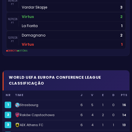
30/06/26
FT
3
Vardar Skopje
2
Virtus
16/05/26
FT
1
La Fiorita
2
Domagnano
12/05/26
FT
1
Virtus
DERROTA
VITÓRIA
WORLD
UEFA EUROPA CONFERENCE LEAGUE
CLASSIFICAÇÃO
NR
TIME
J
V
E
D
PTS
1
Strasbourg
6
5
1
0
16
2
Raków Częstochowa
6
4
2
0
14
3
AEK Athens FC
6
4
1
1
13