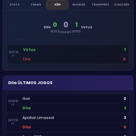
STATS
TEAMS
H2H
INJURIES
TRANSFERS
COACHES
0
0
1
Dila
Virtus
WINS
WINS
DRAWS
1
Virtus
16/07/26
FT
0
Dila
Dila
ÚLTIMOS JOGOS
0
Gori
02/08/26
FT
2
Dila
3
Apollon Limassol
28/07/26
FT
0
Dila