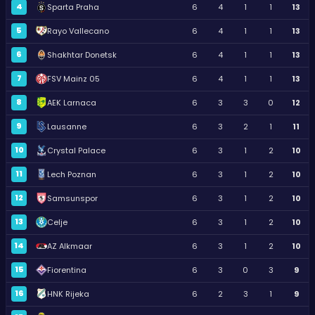
4
Sparta Praha
6
4
1
1
13
5
Rayo Vallecano
6
4
1
1
13
6
Shakhtar Donetsk
6
4
1
1
13
7
FSV Mainz 05
6
4
1
1
13
8
AEK Larnaca
6
3
3
0
12
9
Lausanne
6
3
2
1
11
10
Crystal Palace
6
3
1
2
10
11
Lech Poznan
6
3
1
2
10
12
Samsunspor
6
3
1
2
10
13
Celje
6
3
1
2
10
14
AZ Alkmaar
6
3
1
2
10
15
Fiorentina
6
3
0
3
9
16
HNK Rijeka
6
2
3
1
9