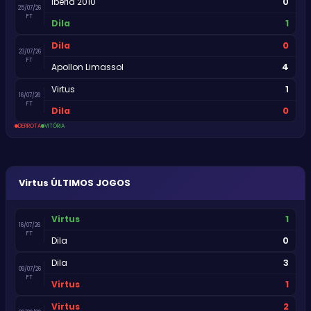
0
Iberia 2010
25/07/26
FT
1
Dila
0
Dila
23/07/26
FT
4
Apollon Limassol
1
Virtus
16/07/26
FT
0
Dila
DERROTA
VITÓRIA
Virtus
ÚLTIMOS JOGOS
1
Virtus
16/07/26
FT
0
Dila
3
Dila
09/07/26
FT
1
Virtus
2
Virtus