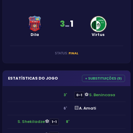
3
1
-
Dila
Virtus
STATUS
:
FINAL
ESTATÍSTICAS DO JOGO
+ SUBSTITUIÇÕES (9)
⚽
S. Benincasa
3'
0-1
🟨
A. Amati
6'
⚽
S. Shekiladze
8'
1-1