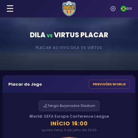
☰
BR
DILA
VIRTUS
PLACAR
VS
PLACAR AO VIVO
DILA
VS
VIRTUS
Placar do Jogo
PREVISÕES WORLD
🏏
Tengiz Burjanadze Stadium
World
:
UEFA Europa Conference League
INÍCIO
16:00
quinta-feira, 9 de julho de 2026