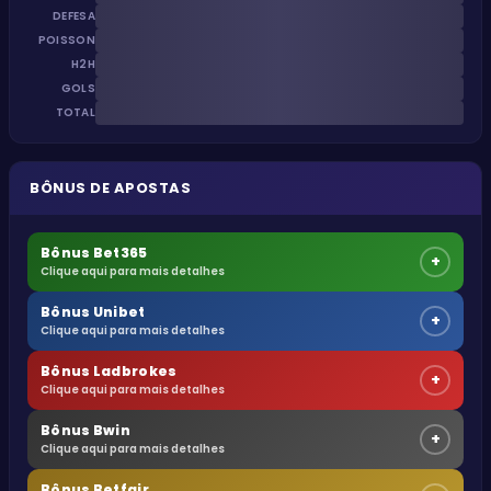
DEFESA
POISSON
H2H
GOLS
TOTAL
BÔNUS DE APOSTAS
Bônus Bet365
+
Clique aqui para mais detalhes
Bônus Unibet
+
Clique aqui para mais detalhes
Bônus Ladbrokes
+
Clique aqui para mais detalhes
Bônus Bwin
+
Clique aqui para mais detalhes
Bônus Betfair