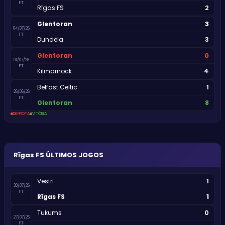
FT
2
Rīgas FS
3
Glentoran
04/07/26
FT
3
Dundela
0
Glentoran
01/07/26
FT
4
Kilmarnock
1
Belfast Celtic
26/06/26
FT
8
Glentoran
DERROTA
VITÓRIA
Rīgas FS
ÚLTIMOS JOGOS
1
Vestri
30/07/26
FT
1
Rīgas FS
0
Tukums
27/07/26
FT