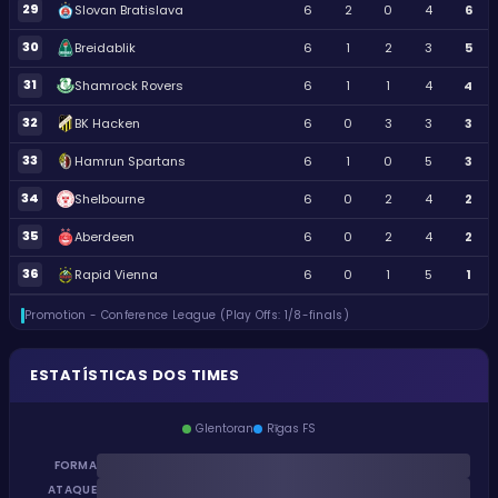
29
Slovan Bratislava
6
2
0
4
6
30
Breidablik
6
1
2
3
5
31
Shamrock Rovers
6
1
1
4
4
32
BK Hacken
6
0
3
3
3
33
Hamrun Spartans
6
1
0
5
3
34
Shelbourne
6
0
2
4
2
35
Aberdeen
6
0
2
4
2
36
Rapid Vienna
6
0
1
5
1
Promotion - Conference League (Play Offs: 1/8-finals)
ESTATÍSTICAS DOS TIMES
Glentoran
Rīgas FS
FORMA
ATAQUE