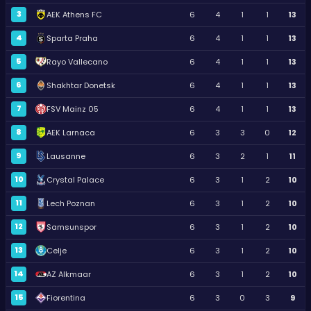
3
AEK Athens FC
6
4
1
1
13
4
Sparta Praha
6
4
1
1
13
5
Rayo Vallecano
6
4
1
1
13
6
Shakhtar Donetsk
6
4
1
1
13
7
FSV Mainz 05
6
4
1
1
13
8
AEK Larnaca
6
3
3
0
12
9
Lausanne
6
3
2
1
11
10
Crystal Palace
6
3
1
2
10
11
Lech Poznan
6
3
1
2
10
12
Samsunspor
6
3
1
2
10
13
Celje
6
3
1
2
10
14
AZ Alkmaar
6
3
1
2
10
15
Fiorentina
6
3
0
3
9