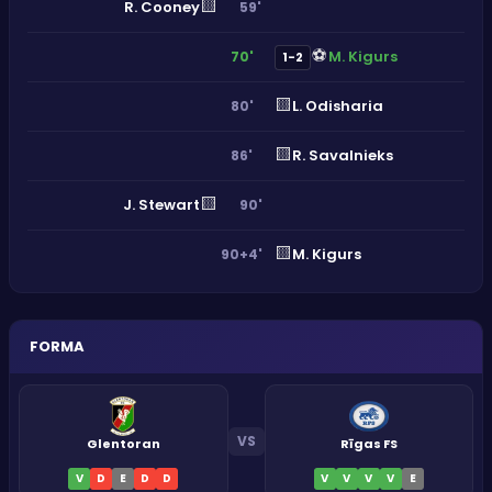
🟨
R. Cooney
59'
⚽
M. Kigurs
70'
1-2
🟨
L. Odisharia
80'
🟨
R. Savalnieks
86'
🟨
J. Stewart
90'
🟨
M. Kigurs
90+4'
FORMA
VS
Glentoran
Rīgas FS
V
D
E
D
D
V
V
V
V
E