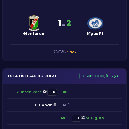
1
2
-
Glentoran
Rīgas FS
STATUS
:
FINAL
ESTATÍSTICAS DO JOGO
+ SUBSTITUIÇÕES (7)
⚽
Z. Ibsen Rossi
38'
1-0
🟨
P. Hoban
40'
⚽
M. Kigurs
45'
1-1