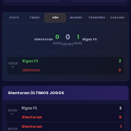
STATS
TEAMS
H2H
INJURIES
TRANSFERS
COACHES
0
0
1
Glentoran
Rīgas FS
WINS
WINS
DRAWS
2
Rīgas FS
16/07/26
FT
0
Glentoran
Glentoran
ÚLTIMOS JOGOS
2
Rīgas FS
16/07/26
FT
0
Glentoran
1
Glentoran
09/07/26