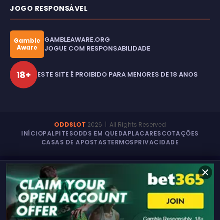
JOGO RESPONSÁVEL
GAMBLEAWARE.ORG
Gamble
Aware
JOGUE COM RESPONSABILIDADE
18+
ESTE SITE É PROIBIDO PARA MENORES DE 18 ANOS
ODDSLOT
2026
| All Rights Reserved
INÍCIO
PALPITES
ODDS EM QUEDA
PLACARES
COTAÇÕES
CASAS DE APOSTAS
TERMOS
PRIVACIDADE