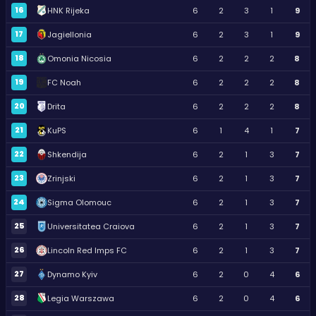
16
HNK Rijeka
6
2
3
1
9
17
Jagiellonia
6
2
3
1
9
18
Omonia Nicosia
6
2
2
2
8
19
FC Noah
6
2
2
2
8
20
Drita
6
2
2
2
8
21
KuPS
6
1
4
1
7
22
Shkendija
6
2
1
3
7
23
Zrinjski
6
2
1
3
7
24
Sigma Olomouc
6
2
1
3
7
25
Universitatea Craiova
6
2
1
3
7
26
Lincoln Red Imps FC
6
2
1
3
7
27
Dynamo Kyiv
6
2
0
4
6
28
Legia Warszawa
6
2
0
4
6