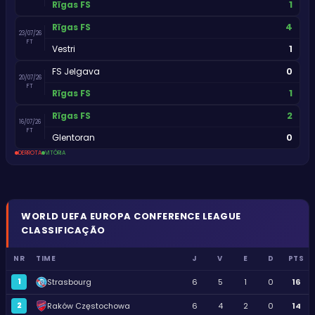
1
Rīgas FS
4
Rīgas FS
23/07/26
FT
1
Vestri
0
FS Jelgava
20/07/26
FT
1
Rīgas FS
2
Rīgas FS
16/07/26
FT
0
Glentoran
DERROTA
VITÓRIA
WORLD
UEFA EUROPA CONFERENCE LEAGUE
CLASSIFICAÇÃO
NR
TIME
J
V
E
D
PTS
1
Strasbourg
6
5
1
0
16
2
Raków Częstochowa
6
4
2
0
14