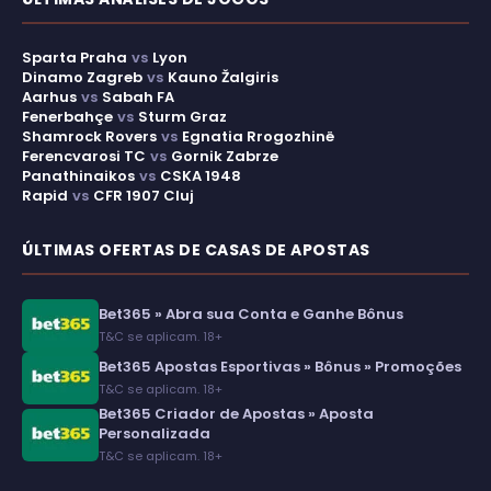
Sparta Praha
vs
Lyon
Dinamo Zagreb
vs
Kauno Žalgiris
Aarhus
vs
Sabah FA
Fenerbahçe
vs
Sturm Graz
Shamrock Rovers
vs
Egnatia Rrogozhinë
Ferencvarosi TC
vs
Gornik Zabrze
Panathinaikos
vs
CSKA 1948
Rapid
vs
CFR 1907 Cluj
ÚLTIMAS OFERTAS DE CASAS DE APOSTAS
Bet365 » Abra sua Conta e Ganhe Bônus
T&C se aplicam. 18+
Bet365 Apostas Esportivas » Bônus » Promoções
T&C se aplicam. 18+
Bet365 Criador de Apostas » Aposta
Personalizada
T&C se aplicam. 18+