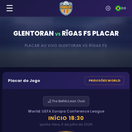
☰
BR
GLENTORAN
RĪGAS FS
PLACAR
VS
PLACAR AO VIVO
GLENTORAN
VS
RĪGAS FS
Placar do Jogo
PREVISÕES WORLD
🏏
The BetMcLean Oval
World
:
UEFA Europa Conference League
INÍCIO
18:30
quinta-feira, 9 de julho de 2026