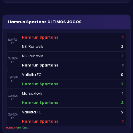
Hamrun Spartans
ÚLTIMOS JOGOS
1
Hamrun Spartans
16/07/26
FT
2
NSI Runavik
1
NSI Runavik
09/07/26
FT
1
Hamrun Spartans
0
Valletta FC
15/05/26
FT
2
Hamrun Spartans
1
Marsaxlokk
09/05/26
FT
2
Hamrun Spartans
2
Valletta FC
02/05/26
FT
1
Hamrun Spartans
DERROTA
VITÓRIA