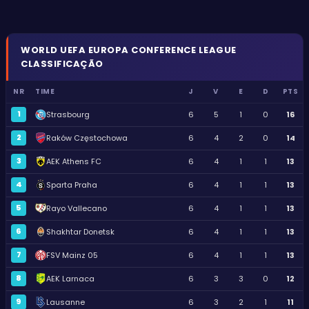
WORLD
UEFA EUROPA CONFERENCE LEAGUE
CLASSIFICAÇÃO
NR
TIME
J
V
E
D
PTS
1
Strasbourg
6
5
1
0
16
2
Raków Częstochowa
6
4
2
0
14
3
AEK Athens FC
6
4
1
1
13
4
Sparta Praha
6
4
1
1
13
5
Rayo Vallecano
6
4
1
1
13
6
Shakhtar Donetsk
6
4
1
1
13
7
FSV Mainz 05
6
4
1
1
13
8
AEK Larnaca
6
3
3
0
12
9
Lausanne
6
3
2
1
11