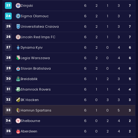
23
Zrinjski
6
2
1
3
7
24
Sigma Olomouc
6
2
1
3
7
25
Universitatea Craiova
6
2
1
3
7
26
Lincoln Red Imps FC
6
2
1
3
7
27
Dynamo Kyiv
6
2
0
4
6
28
Legia Warszawa
6
2
0
4
6
29
Slovan Bratislava
6
2
0
4
6
30
Breidablik
6
1
2
3
5
31
Shamrock Rovers
6
1
1
4
4
32
BK Hacken
6
0
3
3
3
33
Hamrun Spartans
6
1
0
5
3
34
Shelbourne
6
0
2
4
2
35
Aberdeen
6
0
2
4
2