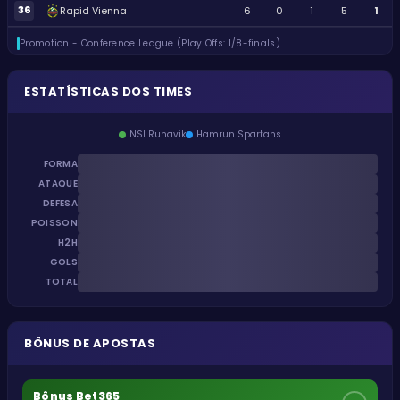
36
Rapid Vienna
6
0
1
5
1
Promotion - Conference League (Play Offs: 1/8-finals)
ESTATÍSTICAS DOS TIMES
NSI Runavik
Hamrun Spartans
FORMA
ATAQUE
DEFESA
POISSON
H2H
GOLS
TOTAL
BÔNUS DE APOSTAS
Bônus Bet365