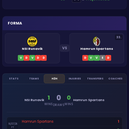
FORMA
33
.
VS
NSI Runavik
Hamrun Spartans
V
D
V
D
D
D
V
V
E
D
STATS
TEAMS
H2H
INJURIES
TRANSFERS
COACHES
0
1
0
NSI Runavik
Hamrun Spartans
WINS
WINS
DRAWS
1
Hamrun Spartans
16/07/26
FT