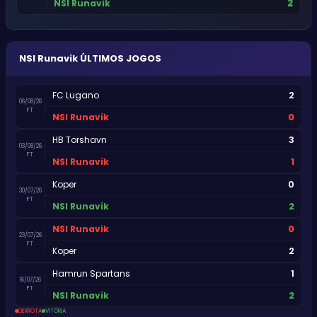
2
NSI Runavik
NSI Runavik
ÚLTIMOS JOGOS
2
FC Lugano
06/08/26
FT
0
NSI Runavik
3
HB Torshavn
03/08/26
FT
1
NSI Runavik
0
Koper
30/07/26
FT
2
NSI Runavik
0
NSI Runavik
23/07/26
FT
2
Koper
1
Hamrun Spartans
16/07/26
FT
2
NSI Runavik
DERROTA
VITÓRIA