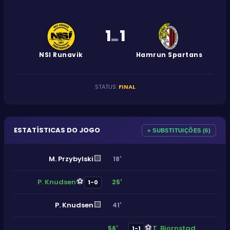
1
1
-
NSI Runavik
Hamrun Spartans
STATUS
:
FINAL
ESTATÍSTICAS DO JOGO
+ SUBSTITUIÇÕES (6)
🟨
M. Przybylski
18'
⚽
P. Knudsen
25'
1-0
🟨
P. Knudsen
41'
⚽
T. Bjornstad
56'
1-1