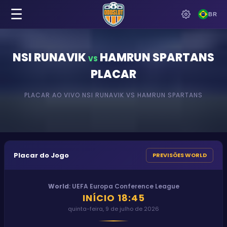
☰
BR
NSI RUNAVIK
HAMRUN SPARTANS
VS
PLACAR
PLACAR AO VIVO
NSI RUNAVIK
VS
HAMRUN SPARTANS
Placar do Jogo
PREVISÕES WORLD
World
:
UEFA Europa Conference League
INÍCIO
18:45
quinta-feira, 9 de julho de 2026