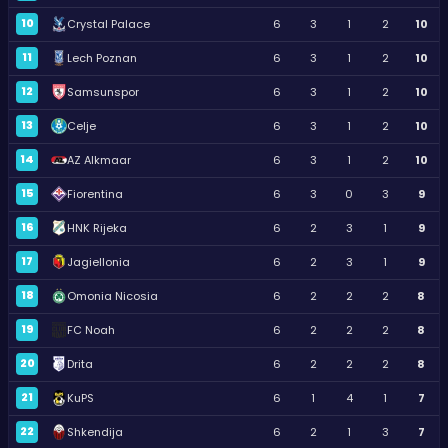
10
Crystal Palace
6
3
1
2
10
11
Lech Poznan
6
3
1
2
10
12
Samsunspor
6
3
1
2
10
13
Celje
6
3
1
2
10
14
AZ Alkmaar
6
3
1
2
10
15
Fiorentina
6
3
0
3
9
16
HNK Rijeka
6
2
3
1
9
17
Jagiellonia
6
2
3
1
9
18
Omonia Nicosia
6
2
2
2
8
19
FC Noah
6
2
2
2
8
20
Drita
6
2
2
2
8
21
KuPS
6
1
4
1
7
22
Shkendija
6
2
1
3
7