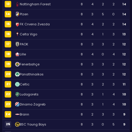
13
Nottingham Forest
8
4
2
2
14
14
Plzen
8
3
5
0
14
15
FK Crvena Zvezda
8
4
2
2
14
16
Celta Vigo
8
4
1
3
13
17
PAOK
8
3
3
2
12
18
Lille
8
4
0
4
12
19
Fenerbahçe
8
3
3
2
12
20
Panathinaikos
8
3
3
2
12
21
Celtic
8
3
2
3
11
22
Ludogorets
8
3
1
4
10
23
Dinamo Zagreb
8
3
1
4
10
24
Brann
8
2
3
3
9
25
BSC Young Boys
8
3
0
5
9