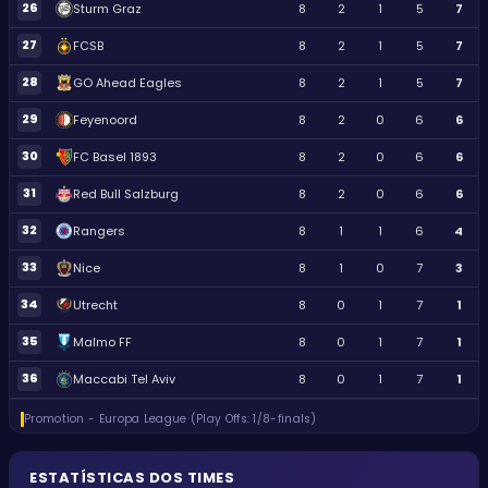
26
Sturm Graz
8
2
1
5
7
27
FCSB
8
2
1
5
7
28
GO Ahead Eagles
8
2
1
5
7
29
Feyenoord
8
2
0
6
6
30
FC Basel 1893
8
2
0
6
6
31
Red Bull Salzburg
8
2
0
6
6
32
Rangers
8
1
1
6
4
33
Nice
8
1
0
7
3
34
Utrecht
8
0
1
7
1
35
Malmo FF
8
0
1
7
1
36
Maccabi Tel Aviv
8
0
1
7
1
Promotion - Europa League (Play Offs: 1/8-finals)
ESTATÍSTICAS DOS TIMES