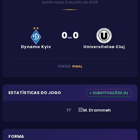
quinta-feira, 9 de julho de 2026
0
0
-
Dynamo Kyiv
Universitatea Cluj
STATUS
:
FINAL
ESTATÍSTICAS DO JOGO
+ SUBSTITUIÇÕES (5)
🟨
M. Drammeh
71'
FORMA