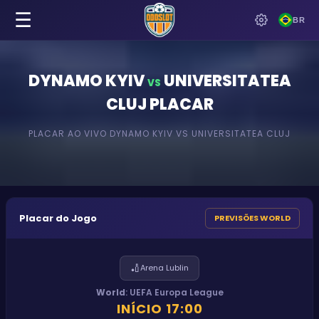
☰
BR
DYNAMO KYIV
UNIVERSITATEA
VS
CLUJ
PLACAR
PLACAR AO VIVO
DYNAMO KYIV
VS
UNIVERSITATEA CLUJ
Placar do Jogo
PREVISÕES WORLD
🏏
Arena Lublin
World
:
UEFA Europa League
INÍCIO
17:00