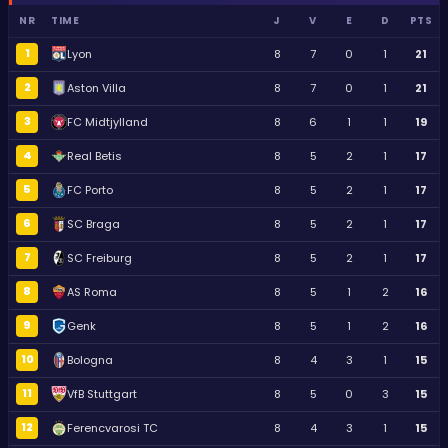
NR
TIME
J
V
E
D
PTS
1
Lyon
8
7
0
1
21
2
Aston Villa
8
7
0
1
21
3
FC Midtjylland
8
6
1
1
19
4
Real Betis
8
5
2
1
17
5
FC Porto
8
5
2
1
17
6
SC Braga
8
5
2
1
17
7
SC Freiburg
8
5
2
1
17
8
AS Roma
8
5
1
2
16
9
Genk
8
5
1
2
16
10
Bologna
8
4
3
1
15
11
VfB Stuttgart
8
5
0
3
15
12
Ferencvarosi TC
8
4
3
1
15