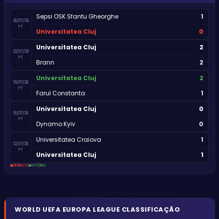
1
Sepsi OSK Sfantu Gheorghe
26/07/26
FT
0
Universitatea Cluj
2
Universitatea Cluj
23/07/26
FT
2
Brann
2
Universitatea Cluj
19/07/26
FT
1
Farul Constanta
0
Universitatea Cluj
16/07/26
FT
0
Dynamo Kyiv
1
Universitatea Craiova
12/07/26
FT
1
Universitatea Cluj
DERROTA
VITÓRIA
WORLD
UEFA EUROPA LEAGUE
CLASSIFICAÇÃO