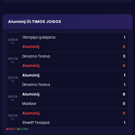
Aluminij
ÚLTIMOS JOGOS
1
Olimpija Ljubljana
02/08/26
FT
0
Aluminij
3
Dinamo Tirana
30/07/26
FT
0
Aluminij
1
Aluminij
23/07/26
FT
1
Dinamo Tirana
0
Aluminij
19/07/26
FT
0
Maribor
0
Aluminij
16/07/26
FT
1
Sheriff Tiraspol
DERROTA
VITÓRIA