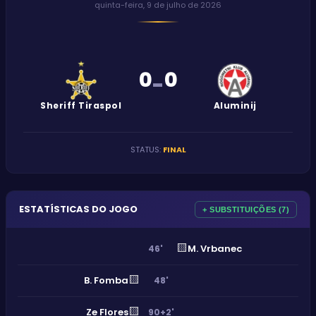
quinta-feira, 9 de julho de 2026
0
0
-
Sheriff Tiraspol
Aluminij
STATUS
:
FINAL
ESTATÍSTICAS DO JOGO
+ SUBSTITUIÇÕES (7)
🟨
M. Vrbanec
46'
🟨
B. Fomba
48'
🟨
Ze Flores
90+2'