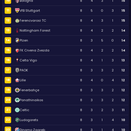
10
Bologna
8
4
3
1
15
11
VfB Stuttgart
8
5
0
3
15
12
Ferencvarosi TC
8
4
3
1
15
13
Nottingham Forest
8
4
2
2
14
14
Plzen
8
3
5
0
14
15
FK Crvena Zvezda
8
4
2
2
14
16
Celta Vigo
8
4
1
3
13
17
PAOK
8
3
3
2
12
18
Lille
8
4
0
4
12
19
Fenerbahçe
8
3
3
2
12
20
Panathinaikos
8
3
3
2
12
21
Celtic
8
3
2
3
11
22
Ludogorets
8
3
1
4
10
23
Dinamo Zagreb
8
3
1
4
10