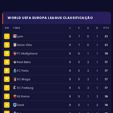
WORLD
UEFA EUROPA LEAGUE
CLASSIFICAÇÃO
NR
TIME
J
V
E
D
PTS
1
Lyon
8
7
0
1
21
2
Aston Villa
8
7
0
1
21
3
FC Midtjylland
8
6
1
1
19
4
Real Betis
8
5
2
1
17
5
FC Porto
8
5
2
1
17
6
SC Braga
8
5
2
1
17
7
SC Freiburg
8
5
2
1
17
8
AS Roma
8
5
1
2
16
9
Genk
8
5
1
2
16