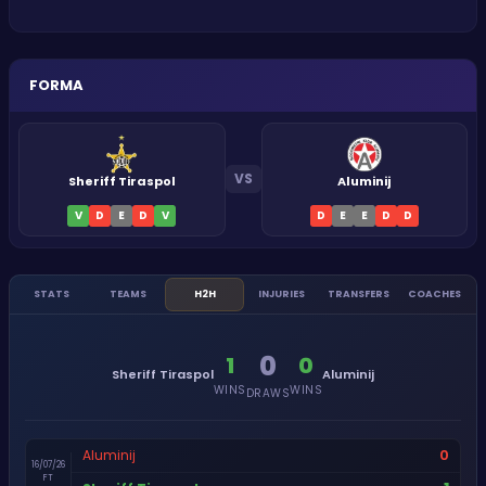
FORMA
VS
Sheriff Tiraspol
Aluminij
V
D
E
D
V
D
E
E
D
D
STATS
TEAMS
H2H
INJURIES
TRANSFERS
COACHES
0
1
0
Sheriff Tiraspol
Aluminij
WINS
WINS
DRAWS
0
Aluminij
16/07/26
FT