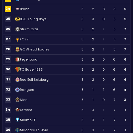
24
Brann
8
2
3
3
9
25
BSC Young Boys
8
3
0
5
9
26
Sturm Graz
8
2
1
5
7
27
FCSB
8
2
1
5
7
28
GO Ahead Eagles
8
2
1
5
7
29
Feyenoord
8
2
0
6
6
30
FC Basel 1893
8
2
0
6
6
31
Red Bull Salzburg
8
2
0
6
6
32
Rangers
8
1
1
6
4
33
Nice
8
1
0
7
3
34
Utrecht
8
0
1
7
1
35
Malmo FF
8
0
1
7
1
36
Maccabi Tel Aviv
8
0
1
7
1