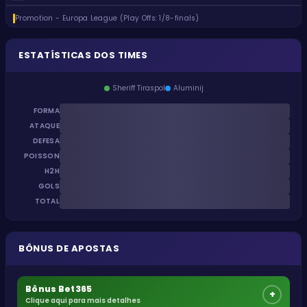
Promotion - Europa League (Play Offs: 1/8-finals)
ESTATÍSTICAS DOS TIMES
Sheriff Tiraspol
Aluminij
FORMA
ATAQUE
DEFESA
POISSON
H2H
GOLS
TOTAL
BÔNUS DE APOSTAS
Bônus Bet365
+
Clique aqui para mais detalhes