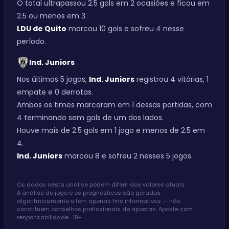
O total ultrapassou 2.5 gols em
2
ocasiões
e ficou em
2.5 ou menos em
3
.
LDU de Quito
marcou
10
gols e sofreu
4
nesse
período.
Ind. Juniors
Nos últimos
5
jogos,
Ind. Juniors
registrou
4
vitórias
,
1
empate
e
0
derrotas
.
Ambos os times marcaram em
1
dessas partidas, com
4
terminando sem gols de um dos lados.
Houve mais de 2.5 gols em
1
jogo
e menos de 2.5 em
4
.
Ind. Juniors
marcou
8
e sofreu
2
nesses
5
jogos.
Os dados nesta análise podem diferir dos valores atuais.
A análise do jogo e os prognósticos são gerados
algoritmicamente e têm apenas fins informativos — não
constituem conselhos profissionais de apostas. Aposte com
responsabilidade · 18+