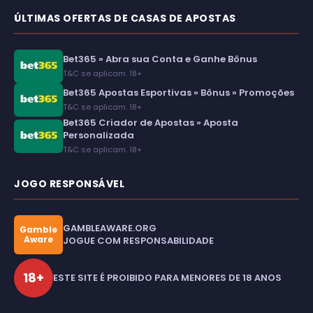
ÚLTIMAS OFERTAS DE CASAS DE APOSTAS
Bet365 » Abra sua Conta e Ganhe Bônus
T&C se aplicam. 18+
Bet365 Apostas Esportivas » Bônus » Promoções
T&C se aplicam. 18+
Bet365 Criador de Apostas » Aposta
Personalizada
T&C se aplicam. 18+
JOGO RESPONSÁVEL
GAMBLEAWARE.ORG
Gamble
Aware
JOGUE COM RESPONSABILIDADE
18+
ESTE SITE É PROIBIDO PARA MENORES DE 18 ANOS