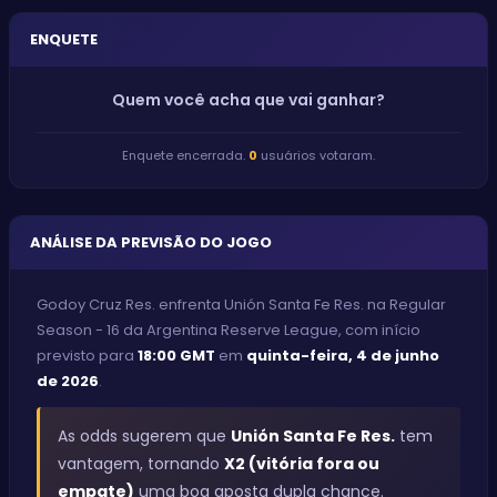
ENQUETE
Quem você acha que vai ganhar?
Enquete encerrada.
0
usuários votaram.
ANÁLISE DA PREVISÃO DO JOGO
Godoy Cruz Res.
enfrenta
Unión Santa Fe Res.
na Regular
Season - 16
da
Argentina
Reserve League
, com início
previsto para
18:00
GMT
em
quinta-feira, 4 de junho
de 2026
.
As odds sugerem que
Unión Santa Fe Res.
tem
vantagem, tornando
X2 (vitória fora ou
empate)
uma boa aposta dupla chance.