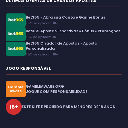
ÚLTIMAS OFERTAS DE CASAS DE APOSTAS
Bet365 » Abra sua Conta e Ganhe Bônus
T&C se aplicam. 18+
Bet365 Apostas Esportivas » Bônus » Promoções
T&C se aplicam. 18+
Bet365 Criador de Apostas » Aposta
Personalizada
T&C se aplicam. 18+
JOGO RESPONSÁVEL
GAMBLEAWARE.ORG
Gamble
Aware
JOGUE COM RESPONSABILIDADE
18+
ESTE SITE É PROIBIDO PARA MENORES DE 18 ANOS