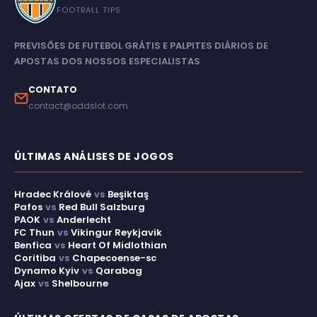
FOOTBALL TIPS
PREVISÕES DE FUTEBOL GRÁTIS E PALPITES DIÁRIOS DE
APOSTAS DOS NOSSOS ESPECIALISTAS
CONTATO
contact@oddslot.com
ÚLTIMAS ANÁLISES DE JOGOS
Hradec Králové
vs
Beşiktaş
Pafos
vs
Red Bull Salzburg
PAOK
vs
Anderlecht
FC Thun
vs
Vikingur Reykjavik
Benfica
vs
Heart Of Midlothian
Coritiba
vs
Chapecoense-sc
Dynamo Kyiv
vs
Qarabag
Ajax
vs
Shelbourne