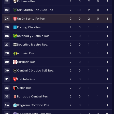
22
Platense Res.
2
0
2
0
2
23
San Martín San Juan Res.
2
0
2
0
2
24
Unión Santa Fe Res.
2
0
2
0
2
25
Racing Club Res.
2
0
1
1
1
26
Defensa y Justicia Res.
2
0
1
1
1
27
Deportivo Riestra Res.
2
0
1
1
1
28
Aldosivi Res.
2
0
1
1
1
29
Huracán Res.
2
0
1
1
1
30
Central Córdoba SdE Res.
2
0
1
1
1
31
Instituto Res.
2
0
1
1
1
32
Colón Res.
2
0
1
1
1
33
Barracas Central Res.
2
0
1
1
1
34
Belgrano Córdoba Res.
2
0
1
1
1
35
Independiente Riva. Res.
2
0
0
2
0