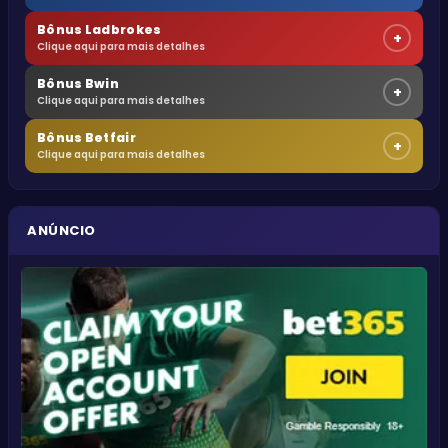
Bônus Ladbrokes
+
Clique aqui para mais detalhes
Bônus Bwin
+
Clique aqui para mais detalhes
Bônus Betfair
+
Clique aqui para mais detalhes
ANÚNCIO