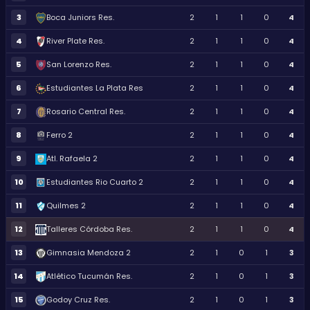
3
Boca Juniors Res.
2
1
1
0
4
4
River Plate Res.
2
1
1
0
4
5
San Lorenzo Res.
2
1
1
0
4
6
Estudiantes La Plata Res
2
1
1
0
4
7
Rosario Central Res.
2
1
1
0
4
8
Ferro 2
2
1
1
0
4
9
Atl. Rafaela 2
2
1
1
0
4
10
Estudiantes Rio Cuarto 2
2
1
1
0
4
11
Quilmes 2
2
1
1
0
4
12
Talleres Córdoba Res.
2
1
1
0
4
13
Gimnasia Mendoza 2
2
1
0
1
3
14
Atlético Tucumán Res.
2
1
0
1
3
15
Godoy Cruz Res.
2
1
0
1
3