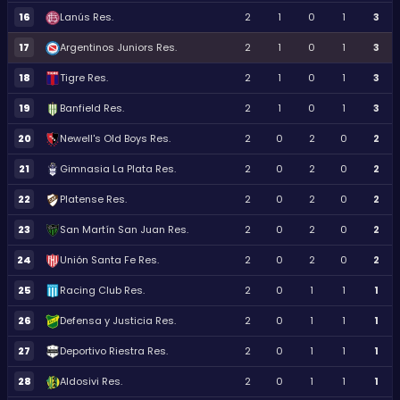
16
Lanús Res.
2
1
0
1
3
17
Argentinos Juniors Res.
2
1
0
1
3
18
Tigre Res.
2
1
0
1
3
19
Banfield Res.
2
1
0
1
3
20
Newell's Old Boys Res.
2
0
2
0
2
21
Gimnasia La Plata Res.
2
0
2
0
2
22
Platense Res.
2
0
2
0
2
23
San Martín San Juan Res.
2
0
2
0
2
24
Unión Santa Fe Res.
2
0
2
0
2
25
Racing Club Res.
2
0
1
1
1
26
Defensa y Justicia Res.
2
0
1
1
1
27
Deportivo Riestra Res.
2
0
1
1
1
28
Aldosivi Res.
2
0
1
1
1