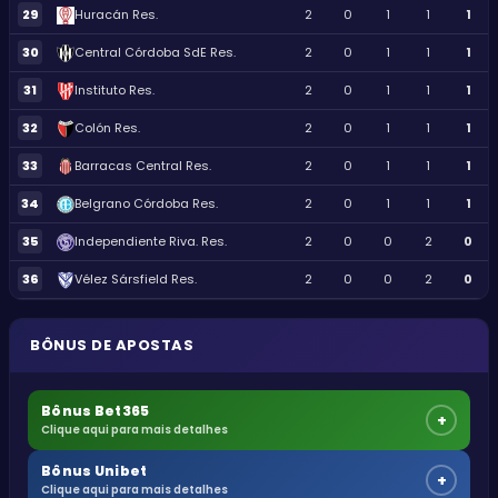
29
Huracán Res.
2
0
1
1
1
30
Central Córdoba SdE Res.
2
0
1
1
1
31
Instituto Res.
2
0
1
1
1
32
Colón Res.
2
0
1
1
1
33
Barracas Central Res.
2
0
1
1
1
34
Belgrano Córdoba Res.
2
0
1
1
1
35
Independiente Riva. Res.
2
0
0
2
0
36
Vélez Sársfield Res.
2
0
0
2
0
BÔNUS DE APOSTAS
Bônus Bet365
+
Clique aqui para mais detalhes
Bônus Unibet
+
Clique aqui para mais detalhes