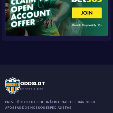
ODDSLOT
FOOTBALL TIPS
PREVISÕES DE FUTEBOL GRÁTIS E PALPITES DIÁRIOS DE
APOSTAS DOS NOSSOS ESPECIALISTAS