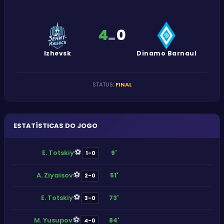
4
0
-
Izhevsk
Dinamo Barnaul
STATUS
:
FINAL
ESTATÍSTICAS DO JOGO
⚽
E. Totskiy
9'
1-0
⚽
A. Ziyaisov
51'
2-0
⚽
E. Totskiy
73'
3-0
⚽
M. Yusupov
84'
4-0