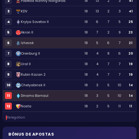
2
Pobeda Nizhniy Novgorod
18
13
2
3
41
3
KDV
18
13
2
3
41
4
Krylya Sovetov II
18
6
7
5
25
5
Akron II
18
7
2
9
23
6
Izhevsk
18
5
6
7
21
7
Orenburg II
18
4
8
6
20
8
Ural II
18
4
7
7
19
9
Rubin Kazan 2
18
4
7
7
19
10
Chelyabinsk II
18
3
5
10
14
11
Dinamo Barnaul
18
3
5
10
14
12
Nosta
18
2
5
11
11
Relegation
BÔNUS DE APOSTAS