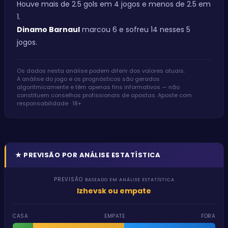
Houve mais de 2.5 gols em
4
jogos
e menos de 2.5 em
1
.
Dinamo Barnaul
marcou
6
e sofreu
14
nesses
5
jogos.
Os dados nesta análise podem diferir dos valores atuais.
A análise do jogo e os prognósticos são gerados
algoritmicamente e têm apenas fins informativos — não
constituem conselhos profissionais de apostas. Aposte com
responsabilidade · 18+
★
PREVISÃO POR ANÁLISE ESTATÍSTICA
PREVISÃO
BASEADO EM ANÁLISE ESTATÍSTICA
Izhevsk ou empate
CASA
EMPATE
FORA