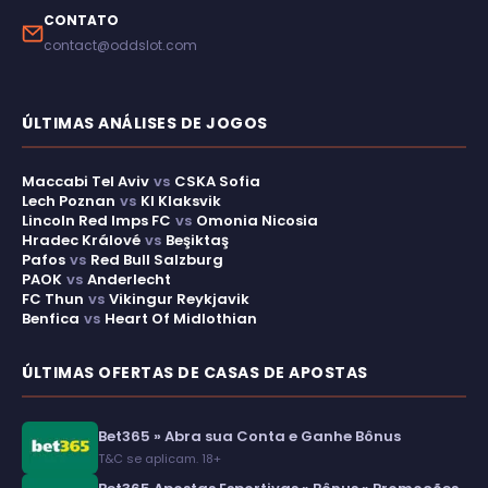
CONTATO
contact@oddslot.com
ÚLTIMAS ANÁLISES DE JOGOS
Maccabi Tel Aviv
vs
CSKA Sofia
Lech Poznan
vs
KI Klaksvik
Lincoln Red Imps FC
vs
Omonia Nicosia
Hradec Králové
vs
Beşiktaş
Pafos
vs
Red Bull Salzburg
PAOK
vs
Anderlecht
FC Thun
vs
Vikingur Reykjavik
Benfica
vs
Heart Of Midlothian
ÚLTIMAS OFERTAS DE CASAS DE APOSTAS
Bet365 » Abra sua Conta e Ganhe Bônus
T&C se aplicam. 18+