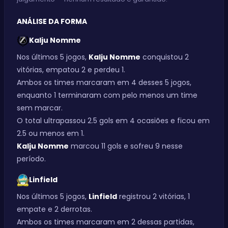
ANÁLISE DA FORMA
Kalju Nomme
Nos últimos
5
jogos,
Kalju Nomme
conquistou
2
vitórias
, empatou
2
e perdeu
1
.
Ambos os times marcaram em
4
desses
5
jogos,
enquanto
1
terminaram com pelo menos um time
sem marcar.
O total ultrapassou 2.5 gols em
4
ocasiões
e ficou em
2.5 ou menos em
1
.
Kalju Nomme
marcou
11
gols e sofreu
9
nesse
período.
Linfield
Nos últimos
5
jogos,
Linfield
registrou
2
vitórias
,
1
empate
e
2
derrotas
.
Ambos os times marcaram em
2
dessas partidas,