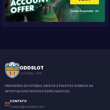
ODDSLOT
FOOTBALL TIPS
PREVISÕES DE FUTEBOL GRÁTIS E PALPITES DIÁRIOS DE
APOSTAS DOS NOSSOS ESPECIALISTAS
CONTATO
contact@oddslot.com