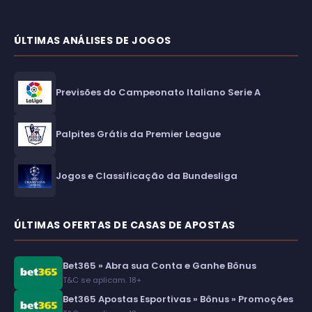
ÚLTIMAS ANÁLISES DE JOGOS
Previsões do Campeonato Italiano Serie A
Palpites Grátis da Premier League
Jogos e Classificação da Bundesliga
ÚLTIMAS OFERTAS DE CASAS DE APOSTAS
Bet365 » Abra sua Conta e Ganhe Bônus
T&C se aplicam. 18+
Bet365 Apostas Esportivas » Bônus » Promoções