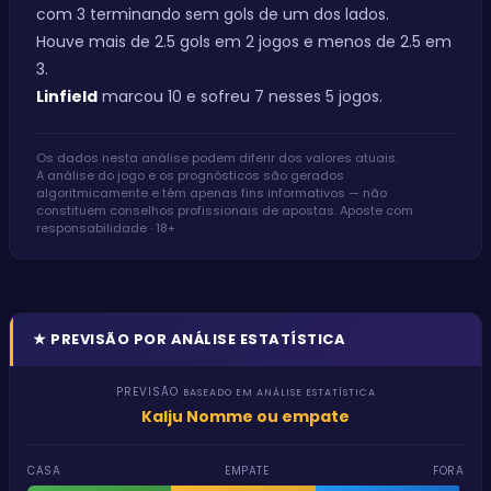
com
3
terminando sem gols de um dos lados.
Houve mais de 2.5 gols em
2
jogos
e menos de 2.5 em
3
.
Linfield
marcou
10
e sofreu
7
nesses
5
jogos.
Os dados nesta análise podem diferir dos valores atuais.
A análise do jogo e os prognósticos são gerados
algoritmicamente e têm apenas fins informativos — não
constituem conselhos profissionais de apostas. Aposte com
responsabilidade · 18+
★
PREVISÃO POR ANÁLISE ESTATÍSTICA
PREVISÃO
BASEADO EM ANÁLISE ESTATÍSTICA
Kalju Nomme ou empate
CASA
EMPATE
FORA