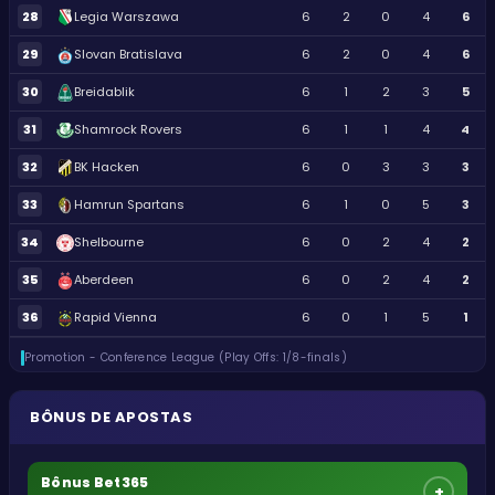
28
Legia Warszawa
6
2
0
4
6
29
Slovan Bratislava
6
2
0
4
6
30
Breidablik
6
1
2
3
5
31
Shamrock Rovers
6
1
1
4
4
32
BK Hacken
6
0
3
3
3
33
Hamrun Spartans
6
1
0
5
3
34
Shelbourne
6
0
2
4
2
35
Aberdeen
6
0
2
4
2
36
Rapid Vienna
6
0
1
5
1
Promotion - Conference League (Play Offs: 1/8-finals)
BÔNUS DE APOSTAS
Bônus Bet365
+