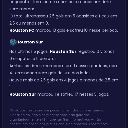
enquanto
1
terminaram com pelo menos um time
sem marcar.
O total ultrapassou 2.5 gols em
5
ocasiões
e ficou em
2.5 ou menos em
0
.
Houston FC
marcou
13
gols e sofreu
10
nesse período.
Houston Sur
Nos últimos
5
jogos,
Houston Sur
registrou
0
vitórias
,
0
empates
e
5
derrotas
.
Ambos os times marcaram em
1
dessas partidas, com
4
terminando sem gols de um dos lados.
Houve mais de 2.5 gols em
4
jogos
e menos de 2.5 em
1
.
Houston Sur
marcou
1
e sofreu
17
nesses
5
jogos.
Os dados nesta análise podem diferir dos valores atuais.
A análise do jogo e os prognósticos são gerados
algoritmicamente e têm apenas fins informativos — não
constituem conselhos profissionais de apostas. Aposte com