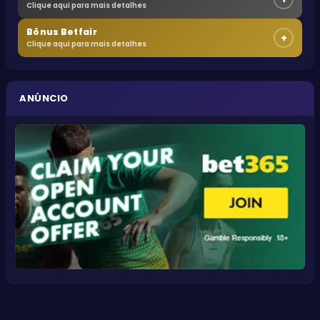
Clique aqui para mais detalhes
Bônus Betfair
+
Clique aqui para mais detalhes
ANÚNCIO