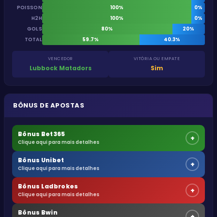
POISSON
100%
0%
H2H
100%
0%
GOLS
80%
20%
TOTAL
59.7%
40.3%
VENCEDOR
VITÓRIA OU EMPATE
Lubbock Matadors
Sim
BÔNUS DE APOSTAS
Bônus Bet365
+
Clique aqui para mais detalhes
Bônus Unibet
+
Clique aqui para mais detalhes
Bônus Ladbrokes
+
Clique aqui para mais detalhes
Bônus Bwin
+