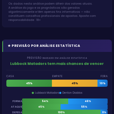
Os dados nesta análise podem diferir dos valores atuais.
A análise do jogo e os prognósticos são gerados
algoritmicamente e têm apenas fins informativos — não
constituem conselhos profissionais de apostas. Aposte com
responsabilidade · 18+
★
PREVISÃO POR ANÁLISE ESTATÍSTICA
PREVISÃO
BASEADO EM ANÁLISE ESTATÍSTICA
Lubbock Matadors tem mais chances de vencer
CASA
EMPATE
FORA
45%
45%
10%
Lubbock Matadors
Denton Diablos
FORMA
54%
46%
ATAQUE
45%
55%
DEFESA
100%
0%