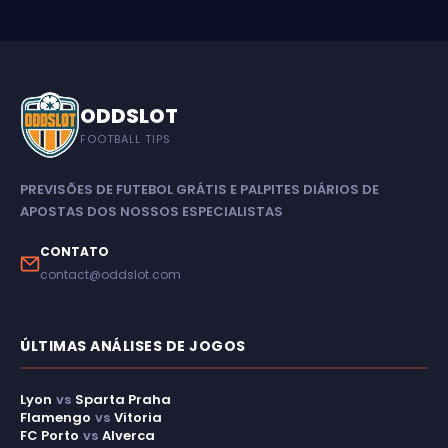
ODDSLOT
FOOTBALL TIPS
PREVISÕES DE FUTEBOL GRÁTIS E PALPITES DIÁRIOS DE
APOSTAS DOS NOSSOS ESPECIALISTAS
CONTATO
contact@oddslot.com
ÚLTIMAS ANÁLISES DE JOGOS
Lyon
vs
Sparta Praha
Flamengo
vs
Vitoria
FC Porto
vs
Alverca