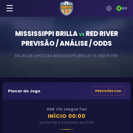
☰
BR
MISSISSIPPI BRILLA
RED RIVER
VS
PREVISÃO / ANÁLISE / ODDS
DICAS DE APOSTAS
MISSISSIPPI BRILLA
VS
RED RIVER
Placar do Jogo
PREVISÕES USA
USA
:
USL League Two
INÍCIO
00:00
quinta-feira, 4 de junho de 2026