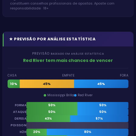
constituem conselhos profissionais de apostas. Aposte com
responsabilidade · 18+
★
PREVISÃO POR ANÁLISE ESTATÍSTICA
PREVISÃO
BASEADO EM ANÁLISE ESTATÍSTICA
Red River tem mais chances de vencer
CASA
EMPATE
FORA
10%
45%
45%
Mississippi Brilla
Red River
FORMA
50%
50%
ATAQUE
50%
50%
DEFESA
43%
57%
POISSON
H2H
20%
80%