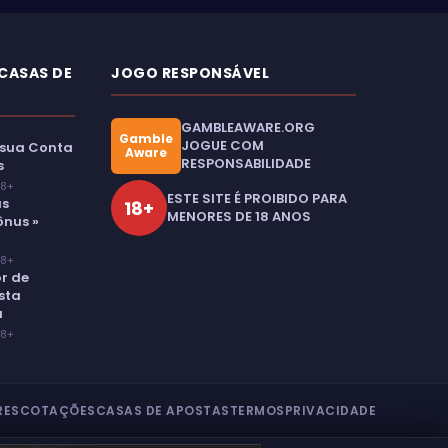
 CASAS DE
JOGO RESPONSÁVEL
GAMBLEAWARE.ORG
Gamble
JOGUE COM
 sua Conta
Aware
RESPONSABILIDADE
s
18+
ESTE SITE É PROIBIDO PARA
as
18+
MENORES DE 18 ANOS
ônus »
18+
r de
sta
a
18+
RES
COTAÇÕES
CASAS DE APOSTAS
TERMOS
PRIVACIDADE