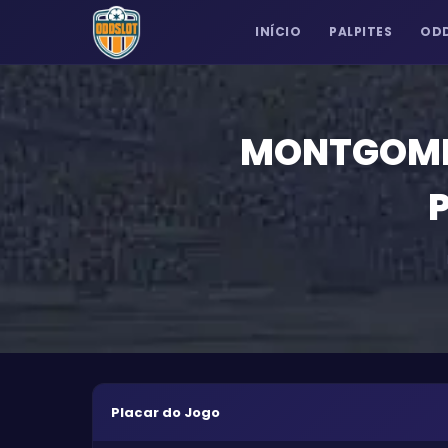
INÍCIO
PALPITES
ODD
MONTGOME
P
Placar do Jogo