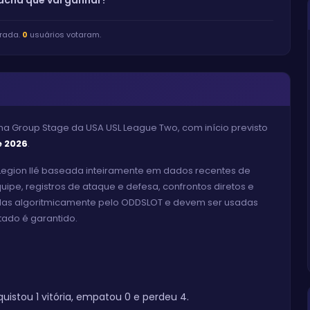
cha que vai ganhar?
rada.
0
usuários votaram.
na Group Stage
da
USA
USL League Two
, com início previsto
e 2026
.
egion II
é baseada inteiramente em dados recentes de
uipe, registros de ataque e defesa, confrontos diretos e
radas algoritmicamente pelo ODDSLOT e devem ser usadas
tado é garantido.
uistou
1
vitória
, empatou
0
e perdeu
4
.