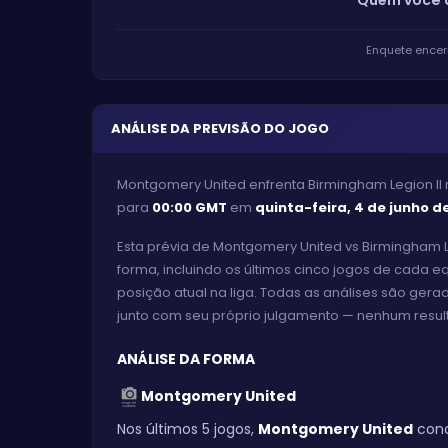
Quem você a
Enquete encer
ANÁLISE DA PREVISÃO DO JOGO
Montgomery United
enfrenta
Birmingham Legion II
para
00:00
GMT
em
quinta-feira, 4 de junho d
Esta prévia de
Montgomery United
vs
Birmingham L
forma, incluindo os últimos cinco jogos de cada eq
posição atual na liga. Todas as análises são ge
junto com seu próprio julgamento — nenhum resul
ANÁLISE DA FORMA
Montgomery United
Nos últimos
5
jogos,
Montgomery United
conq