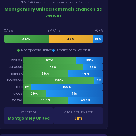
PREVISÃO
BASEADO EM ANÁLISE ESTATÍSTICA
Montgomery United tem mais chances de
vencer
CASA
EMPATE
FORA
45%
45%
10%
Montgomery United
Birmingham Legion II
FORMA
67%
33%
ATAQUE
75%
25%
DEFESA
56%
44%
POISSON
100%
0%
H2H
0%
100%
GOLS
29%
71%
TOTAL
56.8%
43.3%
VENCEDOR
VITÓRIA OU EMPATE
Montgomery United
Sim