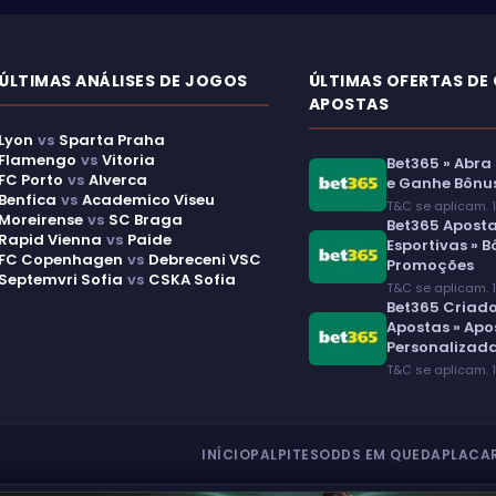
ÚLTIMAS ANÁLISES DE JOGOS
ÚLTIMAS OFERTAS DE
APOSTAS
Lyon
vs
Sparta Praha
Flamengo
vs
Vitoria
Bet365 » Abra
FC Porto
vs
Alverca
e Ganhe Bônu
Benfica
vs
Academico Viseu
T&C se aplicam. 
Moreirense
vs
SC Braga
Bet365 Apost
Rapid Vienna
vs
Paide
Esportivas » B
FC Copenhagen
vs
Debreceni VSC
Promoções
Septemvri Sofia
vs
CSKA Sofia
T&C se aplicam. 
Bet365 Criado
Apostas » Apo
Personalizad
T&C se aplicam. 
INÍCIO
PALPITES
ODDS EM QUEDA
PLACA