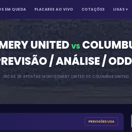
S EM QUEDA
PLACARES AO VIVO
COTAÇÕES
LIGAS
▾
ERY UNITED
COLUMBU
VS
REVISÃO / ANÁLISE / OD
DICAS DE APOSTAS
MONTGOMERY UNITED
VS
COLUMBUS UNITED
PREVISÕES USA