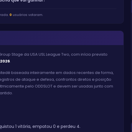
cha que vai ganhar?
rada.
0
usuários votaram.
Group Stage
da
USA
USL League Two
, com início previsto
 2026
.
ited
é baseada inteiramente em dados recentes de forma,
registros de ataque e defesa, confrontos diretos e posição
goritmicamente pelo ODDSLOT e devem ser usadas junto com
antido.
uistou
1
vitória
, empatou
0
e perdeu
4
.