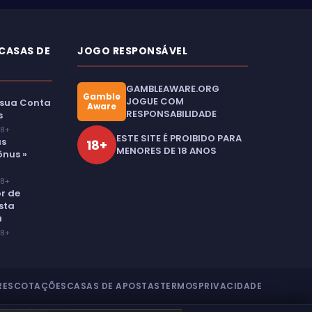
 CASAS DE
JOGO RESPONSÁVEL
GAMBLEAWARE.ORG
Gamble
JOGUE COM
 sua Conta
Aware
RESPONSABILIDADE
s
18+
ESTE SITE É PROIBIDO PARA
as
18+
MENORES DE 18 ANOS
ônus »
18+
r de
sta
a
18+
RES
COTAÇÕES
CASAS DE APOSTAS
TERMOS
PRIVACIDADE