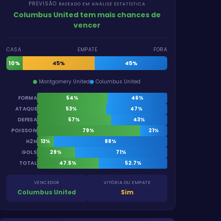
PREVISÃO
BASEADO EM ANÁLISE ESTATÍSTICA
Columbus United tem mais chances de
vencer
CASA
EMPATE
FORA
10%
45%
45%
Montgomery United
Columbus United
FORMA
54%
46%
ATAQUE
53%
47%
DEFESA
57%
43%
POISSON
79%
21%
H2H
13%
88%
GOLS
29%
71%
TOTAL
47.5%
52.7%
VENCEDOR
VITÓRIA OU EMPATE
Columbus United
Sim