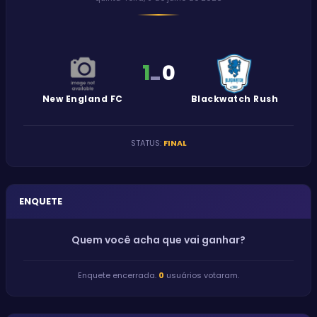
1
0
-
New England FC
Blackwatch Rush
STATUS
:
FINAL
ENQUETE
Quem você acha que vai ganhar?
Enquete encerrada.
0
usuários votaram.