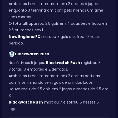
Ambos os times marcaram em
2
desses
5
jogos,
enquanto
3
terminaram com pelo menos um time
sem marcar.
O total ultrapassou 2.5 gols em
4
ocasiões
e ficou em
2.5 ou menos em
1
.
New England FC
marcou
7
gols e sofreu
10
nesse
período.
Blackwatch Rush
Nos últimos
5
jogos,
Blackwatch Rush
registrou
3
vitórias
,
0
empates
e
2
derrotas
.
Ambos os times marcaram em
2
dessas partidas,
com
3
terminando sem gols de um dos lados.
Houve mais de 2.5 gols em
2
jogos
e menos de 2.5 em
3
.
Blackwatch Rush
marcou
7
e sofreu
6
nesses
5
jogos.