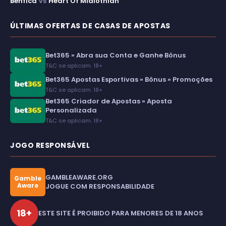
Benfica
vs
Heart Of Midlothian
ÚLTIMAS OFERTAS DE CASAS DE APOSTAS
Bet365 » Abra sua Conta e Ganhe Bônus
T&C se aplicam. 18+
Bet365 Apostas Esportivas » Bônus » Promoções
T&C se aplicam. 18+
Bet365 Criador de Apostas » Aposta
Personalizada
T&C se aplicam. 18+
JOGO RESPONSÁVEL
GAMBLEAWARE.ORG
Gamble
Aware
JOGUE COM RESPONSABILIDADE
18+
ESTE SITE É PROIBIDO PARA MENORES DE 18 ANOS