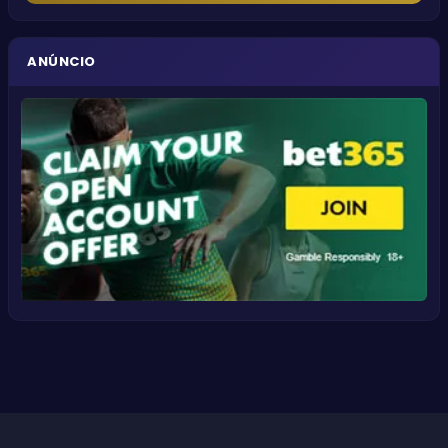
ANÚNCIO