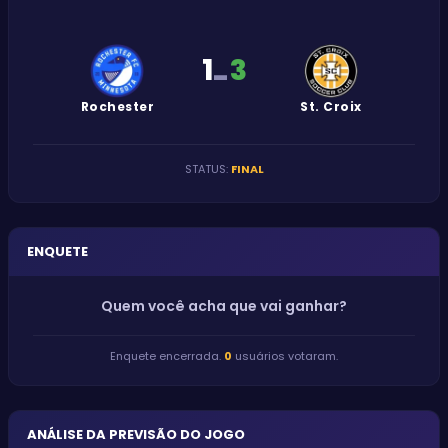
1
3
-
Rochester
St. Croix
STATUS
:
FINAL
ENQUETE
Quem você acha que vai ganhar?
Enquete encerrada.
0
usuários votaram.
ANÁLISE DA PREVISÃO DO JOGO