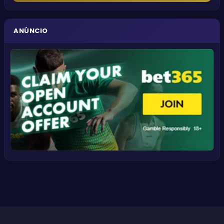
ANÚNCIO