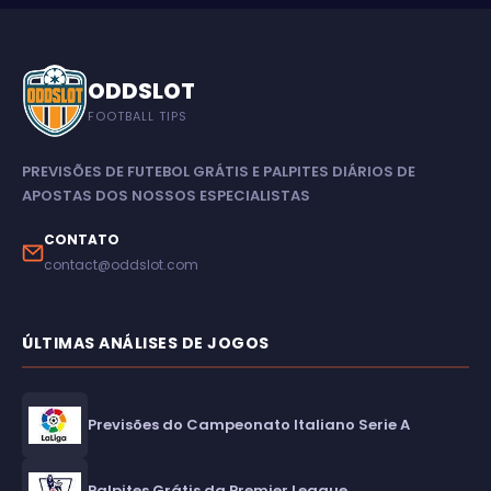
ODDSLOT
FOOTBALL TIPS
PREVISÕES DE FUTEBOL GRÁTIS E PALPITES DIÁRIOS DE
APOSTAS DOS NOSSOS ESPECIALISTAS
CONTATO
contact@oddslot.com
ÚLTIMAS ANÁLISES DE JOGOS
Previsões do Campeonato Italiano Serie A
Palpites Grátis da Premier League