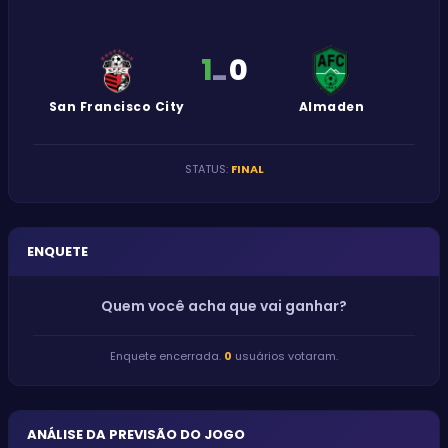
1
0
-
San Francisco City
Almaden
STATUS
:
FINAL
ENQUETE
Quem você acha que vai ganhar?
Enquete encerrada.
0
usuários votaram.
ANÁLISE DA PREVISÃO DO JOGO