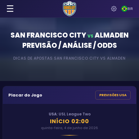
☰
BR
SAN FRANCISCO CITY
ALMADEN
VS
PREVISÃO / ANÁLISE / ODDS
DICAS DE APOSTAS
SAN FRANCISCO CITY
VS
ALMADEN
Placar do Jogo
PREVISÕES USA
USA
:
USL League Two
INÍCIO
02:00
quinta-feira, 4 de junho de 2026