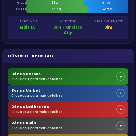
GOLS
56%
44%
TOTAL
58.8%
41.2%
MENOS/MAIS
VENCEDOR
VITÓRIA OU EMPATE
Mais 1.5
San Francisco
Sim
City
BÔNUS DE APOSTAS
Bônus Bet365
+
Clique aqui para mais detalhes
Bônus Unibet
+
Clique aqui para mais detalhes
Bônus Ladbrokes
+
Clique aqui para mais detalhes
Bônus Bwin
+
Clique aqui para mais detalhes