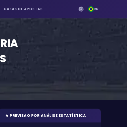
CASAS DE APOSTAS
BR
RIA
DS
★
PREVISÃO POR ANÁLISE ESTATÍSTICA