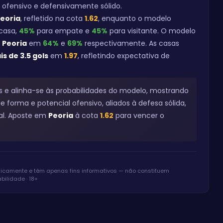
 ofensivo e defensivamente sólido.
eoria
, refletido na cota
1.62
, enquanto o modelo
casa,
45%
para empate e
45%
para visitante. O modelo
a
Peoria
em
64%
e
69%
respectivamente. As casas
is de 3.5 gols
em
1.97
, refletindo expectativa de
s e alinha-se às probabilidades do modelo, mostrando
e forma e potencial ofensivo, aliados à defesa sólida,
al. Aposte em
Peoria
à cota
1.62
para vencer o
micamente e têm apenas fins informativos — não constituem
ilidade · 18+