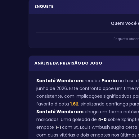
ENQUETE
Quem você a
Enquete encer
ANÁLISE DA PREVISÃO DO JOGO
Santafé Wanderers
recebe
Peoria
na fase d
junho de 2026. Este confronto opõe um time
consistente, com implicações significativas p
favorita à cota
1.62
, sinalizando confiança para
Santafé Wanderers
chega em forma notável, 
marcados. Uma goleada de
4-0
sobre Springf
empate
1-1
com St. Louis Ambush sugira certa 
com duas vitórias e dois empates nos últimos 