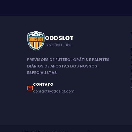
ODDSLOT
FOOTBALL TIPS
PREVISÕES DE FUTEBOL GRÁTIS E PALPITES
DIÁRIOS DE APOSTAS DOS NOSSOS
ESPECIALISTAS
CONTATO
contact@oddslot.com