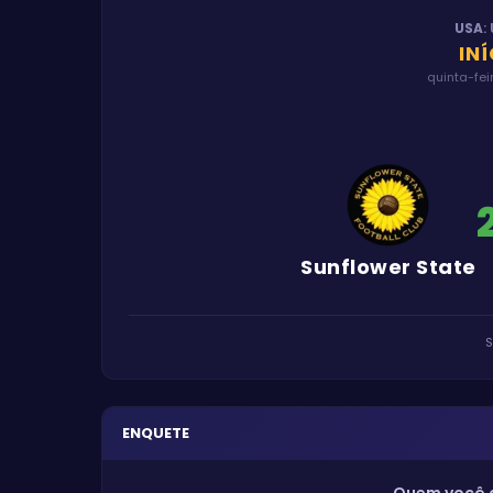
USA
:
IN
quinta-fei
Sunflower State
S
ENQUETE