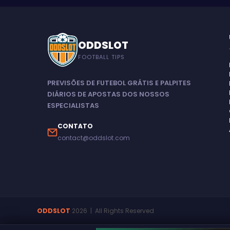
ODDSLOT
FOOTBALL TIPS
PREVISÕES DE FUTEBOL GRÁTIS E PALPITES
DIÁRIOS DE APOSTAS DOS NOSSOS
ESPECIALISTAS
CONTATO
contact@oddslot.com
ODDSLOT
2026
| All Rights Reserved