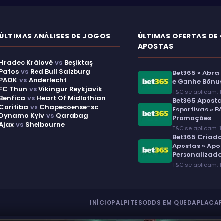
ÚLTIMAS ANÁLISES DE JOGOS
ÚLTIMAS OFERTAS DE
APOSTAS
Hradec Králové
vs
Beşiktaş
Pafos
vs
Red Bull Salzburg
Bet365 » Abra
PAOK
vs
Anderlecht
e Ganhe Bônu
FC Thun
vs
Vikingur Reykjavik
T&C se aplicam. 
Benfica
vs
Heart Of Midlothian
Bet365 Apost
Coritiba
vs
Chapecoense-sc
Esportivas » B
Dynamo Kyiv
vs
Qarabag
Promoções
Ajax
vs
Shelbourne
T&C se aplicam. 
Bet365 Criado
Apostas » Apo
Personalizad
T&C se aplicam. 
INÍCIO
PALPITES
ODDS EM QUEDA
PLACA