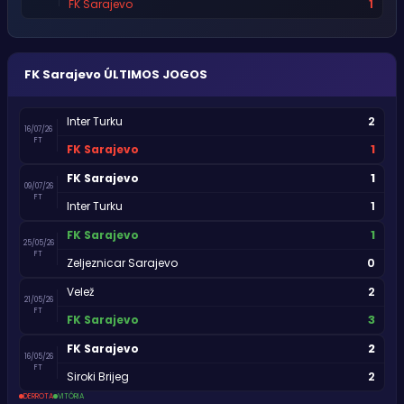
1
FK Sarajevo
FK Sarajevo
ÚLTIMOS JOGOS
2
Inter Turku
16/07/26
FT
1
FK Sarajevo
1
FK Sarajevo
09/07/26
FT
1
Inter Turku
1
FK Sarajevo
25/05/26
FT
0
Zeljeznicar Sarajevo
2
Velež
21/05/26
FT
3
FK Sarajevo
2
FK Sarajevo
16/05/26
FT
2
Siroki Brijeg
DERROTA
VITÓRIA