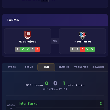
FORMA
VS
FK Sarajevo
Inter Turku
E
V
V
E
D
E
E
D
V
V
STATS
TEAMS
H2H
INJURIES
TRANSFERS
COACHES
0
0
1
FK Sarajevo
Inter Turku
WINS
WINS
DRAWS
2
Inter Turku
16/07/26
FT