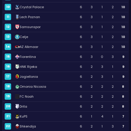
10
Crystal Palace
6
3
1
2
10
11
Lech Poznan
6
3
1
2
10
12
Samsunspor
6
3
1
2
10
13
Celje
6
3
1
2
10
14
AZ Alkmaar
6
3
1
2
10
15
Fiorentina
6
3
0
3
9
16
HNK Rijeka
6
2
3
1
9
17
Jagiellonia
6
2
3
1
9
18
Omonia Nicosia
6
2
2
2
8
19
FC Noah
6
2
2
2
8
20
Drita
6
2
2
2
8
21
KuPS
6
1
4
1
7
22
Shkendija
6
2
1
3
7