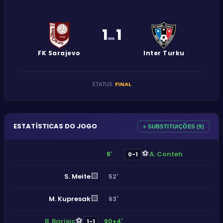
1
1
-
FK Sarajevo
Inter Turku
STATUS
:
FINAL
ESTATÍSTICAS DO JOGO
+ SUBSTITUIÇÕES (9)
⚽
A. Conteh
8'
0-1
🟨
S. Meite
52'
🟨
M. Kupresak
63'
⚽
B. Barisic
90+4'
1-1