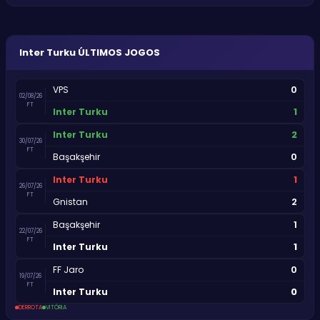
Inter Turku
ÚLTIMOS JOGOS
0
VPS
02/08/26
FT
1
Inter Turku
2
Inter Turku
30/07/26
FT
0
Başakşehir
1
Inter Turku
26/07/26
FT
2
Gnistan
1
Başakşehir
22/07/26
FT
1
Inter Turku
0
FF Jaro
19/07/26
FT
0
Inter Turku
DERROTA
VITÓRIA