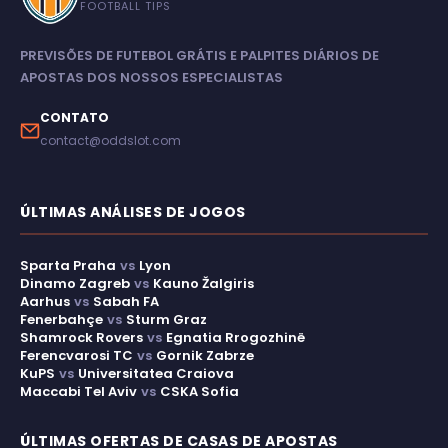
FOOTBALL TIPS
PREVISÕES DE FUTEBOL GRÁTIS E PALPITES DIÁRIOS DE
APOSTAS DOS NOSSOS ESPECIALISTAS
CONTATO
contact@oddslot.com
ÚLTIMAS ANÁLISES DE JOGOS
Sparta Praha
vs
Lyon
Dinamo Zagreb
vs
Kauno Žalgiris
Aarhus
vs
Sabah FA
Fenerbahçe
vs
Sturm Graz
Shamrock Rovers
vs
Egnatia Rrogozhinë
Ferencvarosi TC
vs
Gornik Zabrze
KuPS
vs
Universitatea Craiova
Maccabi Tel Aviv
vs
CSKA Sofia
ÚLTIMAS OFERTAS DE CASAS DE APOSTAS