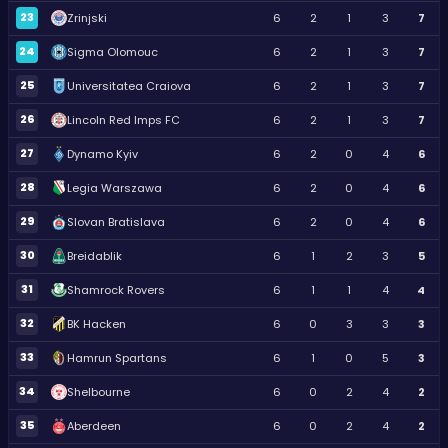
23
Zrinjski
6
2
1
3
7
24
Sigma Olomouc
6
2
1
3
7
25
Universitatea Craiova
6
2
1
3
7
26
Lincoln Red Imps FC
6
2
1
3
7
27
Dynamo Kyiv
6
2
0
4
6
28
Legia Warszawa
6
2
0
4
6
29
Slovan Bratislava
6
2
0
4
6
30
Breidablik
6
1
2
3
5
31
Shamrock Rovers
6
1
1
4
4
32
BK Hacken
6
0
3
3
3
33
Hamrun Spartans
6
1
0
5
3
34
Shelbourne
6
0
2
4
2
35
Aberdeen
6
0
2
4
2