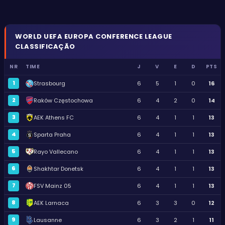
WORLD
UEFA EUROPA CONFERENCE LEAGUE
CLASSIFICAÇÃO
NR
TIME
J
V
E
D
PTS
1
Strasbourg
6
5
1
0
16
2
Raków Częstochowa
6
4
2
0
14
3
AEK Athens FC
6
4
1
1
13
4
Sparta Praha
6
4
1
1
13
5
Rayo Vallecano
6
4
1
1
13
6
Shakhtar Donetsk
6
4
1
1
13
7
FSV Mainz 05
6
4
1
1
13
8
AEK Larnaca
6
3
3
0
12
9
Lausanne
6
3
2
1
11