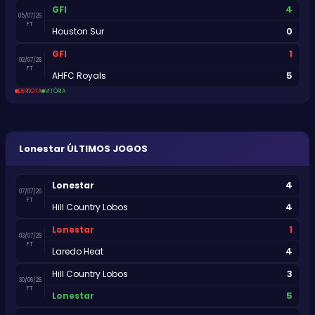
4
GFI
05/07/26
FT
0
Houston Sur
1
GFI
02/07/26
FT
5
AHFC Royals
DERROTA
VITÓRIA
Lonestar
ÚLTIMOS JOGOS
4
Lonestar
07/07/26
FT
4
Hill Country Lobos
1
Lonestar
03/07/26
FT
4
Laredo Heat
3
Hill Country Lobos
30/06/26
FT
5
Lonestar