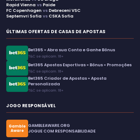
Rapid Vienna
vs
Paide
FC Copenhagen
vs
Debreceni VSC
Septemvri Sofia
vs
CSKA Sofia
ÚLTIMAS OFERTAS DE CASAS DE APOSTAS
Bet365 » Abra sua Conta e Ganhe Bônus
T&C se aplicam. 18+
Bet365 Apostas Esportivas » Bônus » Promoções
T&C se aplicam. 18+
Bet365 Criador de Apostas » Aposta
Personalizada
T&C se aplicam. 18+
JOGO RESPONSÁVEL
GAMBLEAWARE.ORG
Gamble
Aware
JOGUE COM RESPONSABILIDADE