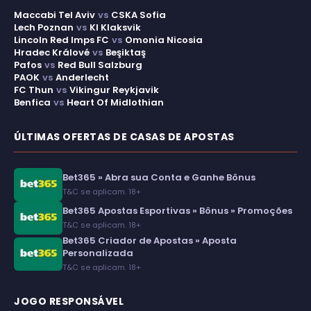
Maccabi Tel Aviv
vs
CSKA Sofia
Lech Poznan
vs
KI Klaksvik
Lincoln Red Imps FC
vs
Omonia Nicosia
Hradec Králové
vs
Beşiktaş
Pafos
vs
Red Bull Salzburg
PAOK
vs
Anderlecht
FC Thun
vs
Vikingur Reykjavik
Benfica
vs
Heart Of Midlothian
ÚLTIMAS OFERTAS DE CASAS DE APOSTAS
Bet365 » Abra sua Conta e Ganhe Bônus
T&C se aplicam. 18+
Bet365 Apostas Esportivas » Bônus » Promoções
T&C se aplicam. 18+
Bet365 Criador de Apostas » Aposta
Personalizada
T&C se aplicam. 18+
JOGO RESPONSÁVEL