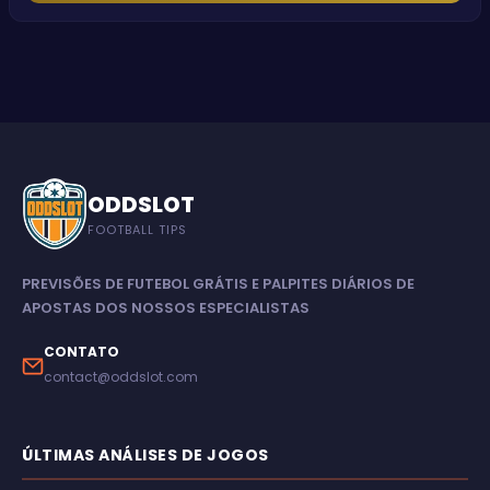
ODDSLOT
FOOTBALL TIPS
PREVISÕES DE FUTEBOL GRÁTIS E PALPITES DIÁRIOS DE
APOSTAS DOS NOSSOS ESPECIALISTAS
CONTATO
contact@oddslot.com
ÚLTIMAS ANÁLISES DE JOGOS