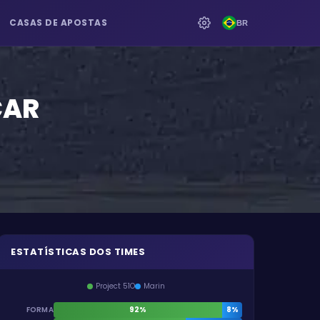
CASAS DE APOSTAS
BR
CAR
ESTATÍSTICAS DOS TIMES
Project 51O
Marin
FORMA
92%
8%