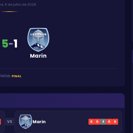
ra, 9 de julho de 2026
5
1
-
Marin
TATUS
:
FINAL
Marin
VS
D
D
E
D
D