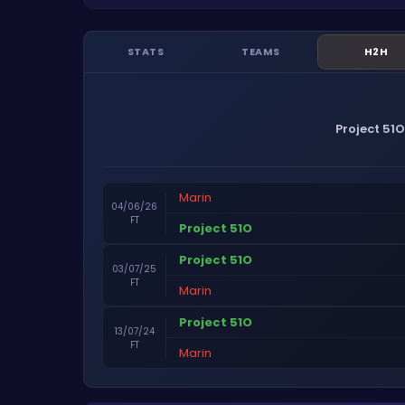
STATS
TEAMS
H2H
Project 51O
Marin
04/06/26
FT
Project 51O
Project 51O
03/07/25
FT
Marin
Project 51O
13/07/24
FT
Marin