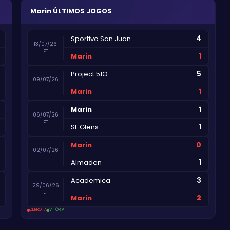
Marin
ÚLTIMOS JOGOS
4
Sportivo San Juan
13/07/26
FT
1
Marin
5
Project 51O
09/07/26
FT
1
Marin
1
Marin
06/07/26
FT
1
SF Glens
0
Marin
02/07/26
FT
1
Almaden
3
Academica
29/06/26
FT
2
Marin
DERROTA
VITÓRIA