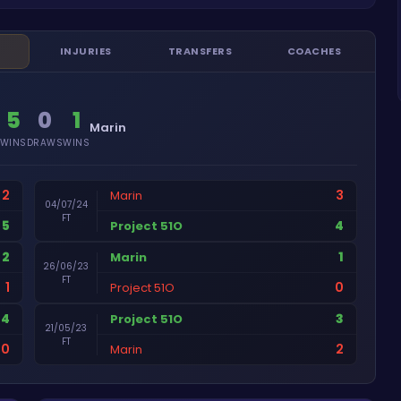
INJURIES
TRANSFERS
COACHES
5
0
1
Marin
WINS
DRAWS
WINS
2
3
Marin
04/07/24
FT
5
4
Project 51O
2
1
Marin
26/06/23
FT
1
0
Project 51O
4
3
Project 51O
21/05/23
FT
0
2
Marin