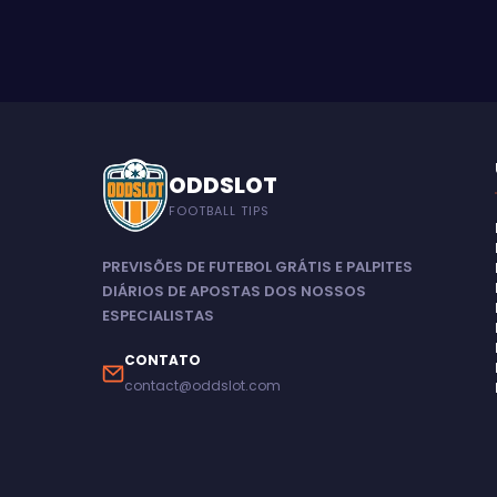
ODDSLOT
FOOTBALL TIPS
PREVISÕES DE FUTEBOL GRÁTIS E PALPITES
DIÁRIOS DE APOSTAS DOS NOSSOS
ESPECIALISTAS
CONTATO
contact@oddslot.com