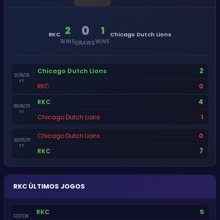
0
2
1
RKC
Chicago Dutch Lions
WINS
WINS
DRAWS
2
Chicago Dutch Lions
21/06/26
FT
0
RKC
4
RKC
08/06/25
FT
1
Chicago Dutch Lions
0
Chicago Dutch Lions
22/05/25
FT
7
RKC
RKC
ÚLTIMOS JOGOS
5
RKC
12/07/26