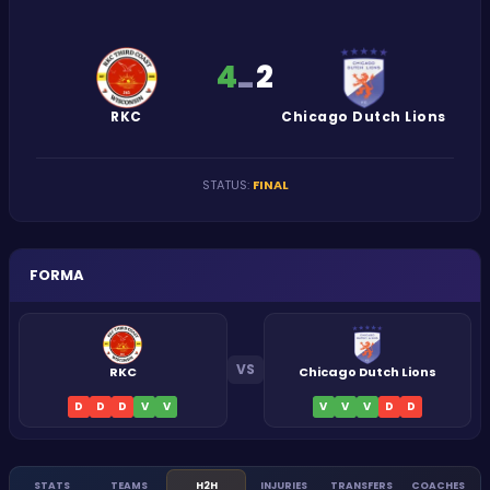
4
2
-
RKC
Chicago Dutch Lions
STATUS
:
FINAL
FORMA
VS
RKC
Chicago Dutch Lions
D
D
D
V
V
V
V
V
D
D
STATS
TEAMS
H2H
INJURIES
TRANSFERS
COACHES