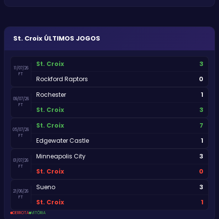
St. Croix
ÚLTIMOS JOGOS
3
St. Croix
11/07/26
FT
0
Rockford Raptors
1
Rochester
09/07/26
FT
3
St. Croix
7
St. Croix
05/07/26
FT
1
Edgewater Castle
3
Minneapolis City
01/07/26
FT
0
St. Croix
3
Sueno
21/06/26
FT
1
St. Croix
DERROTA
VITÓRIA