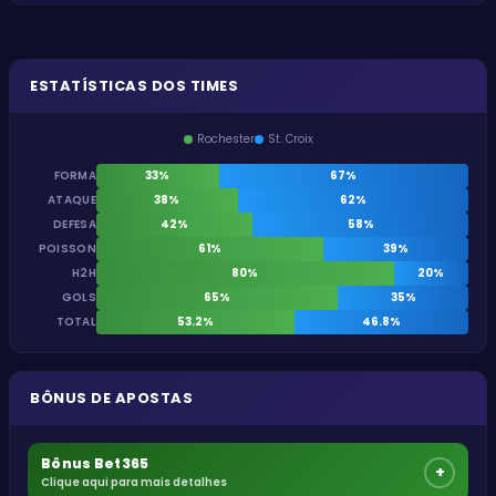
ESTATÍSTICAS DOS TIMES
Rochester
St. Croix
FORMA
33%
67%
ATAQUE
38%
62%
DEFESA
42%
58%
POISSON
61%
39%
H2H
80%
20%
GOLS
65%
35%
TOTAL
53.2%
46.8%
BÔNUS DE APOSTAS
Bônus Bet365
+
Clique aqui para mais detalhes