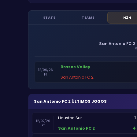
STATS
TEAMS
H2H
San Antonio FC 2
Brazos Valley
12/06/26
FT
San Antonio FC 2
San Antonio FC 2
ÚLTIMOS JOGOS
1
Houston Sur
12/07/26
FT
4
San Antonio FC 2