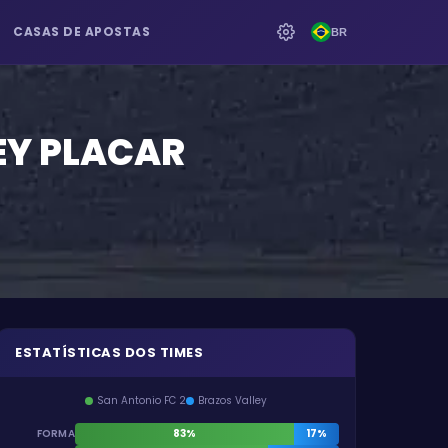
CASAS DE APOSTAS
BR
EY
PLACAR
ESTATÍSTICAS DOS TIMES
San Antonio FC 2
Brazos Valley
FORMA
83%
17%