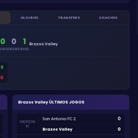
INJURIES
TRANSFERS
COACHES
0
0
1
Brazos Valley
WINS
DRAWS
WINS
3
0
Brazos Valley
ÚLTIMOS JOGOS
0
San Antonio FC 2
09/07/26
FT
0
Brazos Valley