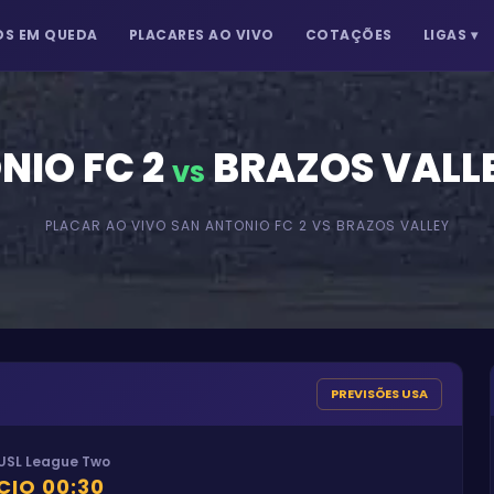
S EM QUEDA
PLACARES AO VIVO
COTAÇÕES
LIGAS
▾
NIO FC 2
BRAZOS VALL
VS
PLACAR AO VIVO
SAN ANTONIO FC 2
VS
BRAZOS VALLEY
PREVISÕES USA
USL League Two
ÍCIO
00:30