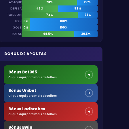
ATAQUE
73%
27%
DEFESA
48%
52%
POISSON
74%
26%
H2H
0%
100%
GOLS
0%
100%
TOTAL
69.5%
30.5%
BÔNUS DE APOSTAS
Bônus Bet365
+
Clique aqui para mais detalhes
Bônus Unibet
+
Clique aqui para mais detalhes
Bônus Ladbrokes
+
Clique aqui para mais detalhes
Bônus Bwin