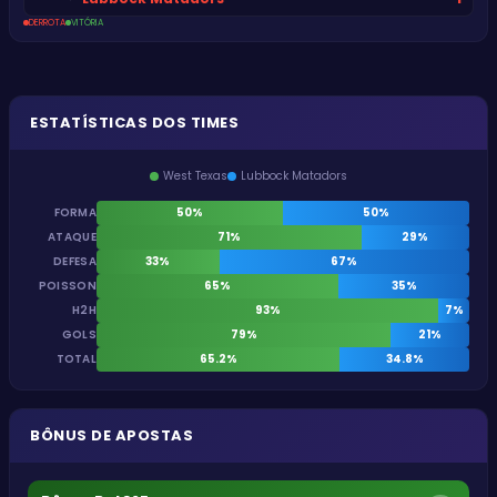
DERROTA
VITÓRIA
ESTATÍSTICAS DOS TIMES
West Texas
Lubbock Matadors
FORMA
50%
50%
ATAQUE
71%
29%
DEFESA
33%
67%
POISSON
65%
35%
H2H
93%
7%
GOLS
79%
21%
TOTAL
65.2%
34.8%
BÔNUS DE APOSTAS