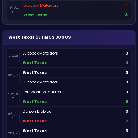
1
Lubbock Matadors
19/05/24
FT
3
West Texas
West Texas
ÚLTIMOS JOGOS
0
Lubbock Matadors
12/07/26
FT
2
West Texas
0
West Texas
09/07/26
FT
0
Lubbock Matadors
0
Fort Worth Vaqueros
04/07/26
FT
6
West Texas
3
Denton Diablos
02/07/26
FT
2
West Texas
5
West Texas
28/06/26
FT