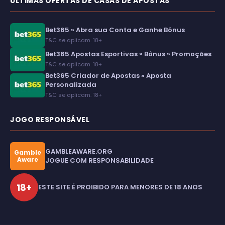
ÚLTIMAS OFERTAS DE CASAS DE APOSTAS
Bet365 » Abra sua Conta e Ganhe Bônus
T&C se aplicam. 18+
Bet365 Apostas Esportivas » Bônus » Promoções
T&C se aplicam. 18+
Bet365 Criador de Apostas » Aposta
Personalizada
T&C se aplicam. 18+
JOGO RESPONSÁVEL
GAMBLEAWARE.ORG
Gamble
Aware
JOGUE COM RESPONSABILIDADE
18+
ESTE SITE É PROIBIDO PARA MENORES DE 18 ANOS