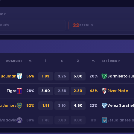
er
32
GNÉS
PERDUS
DOMICILE
%
1
X
2
%
EXTÉRIEUR
 Tucuman
55
%
1.83
3.25
5.00
20
%
Sarmiento Ju
Tigre
28
%
3.60
2.88
2.30
43
%
River Plate
 Juniors
52
%
1.91
3.10
4.50
22
%
Velez Sarsfie
ivadavia
68
%
1.48
3.80
9.00
11
%
Estudiantes d