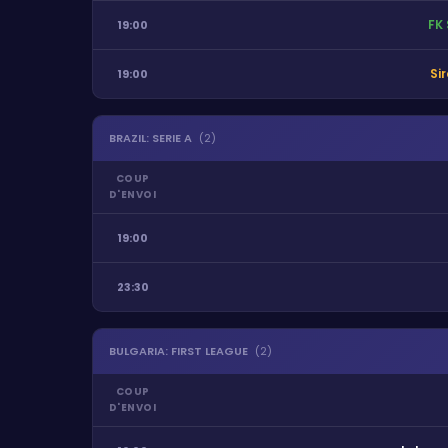
FK 
19:00
Sir
19:00
BRAZIL
:
SERIE A
(
2
)
COUP
D'ENVOI
19:00
23:30
BULGARIA
:
FIRST LEAGUE
(
2
)
COUP
D'ENVOI