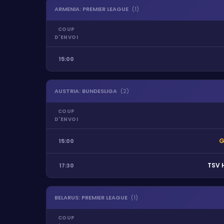
ARMENIA
:
PREMIER LEAGUE
(
1
)
COUP
D'ENVOI
15:00
AUSTRIA
:
BUNDESLIGA
(
2
)
COUP
D'ENVOI
G
15:00
TSV 
17:30
BELARUS
:
PREMIER LEAGUE
(
1
)
COUP