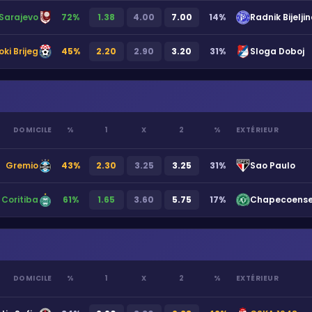
Sarajevo
72
%
1.38
4.00
7.00
14
%
Radnik Bijelji
oki Brijeg
45
%
2.20
2.90
3.20
31
%
Sloga Doboj
DOMICILE
%
1
X
2
%
EXTÉRIEUR
Gremio
43
%
2.30
3.25
3.25
31
%
Sao Paulo
Coritiba
61
%
1.65
3.60
5.75
17
%
Chapecoense
DOMICILE
%
1
X
2
%
EXTÉRIEUR