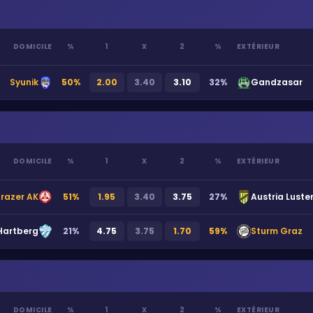
DOMICILE
%
1
X
2
%
EXTÉRIEUR
Syunik
50
%
2.00
3.40
3.10
32
%
Gandzasar
DOMICILE
%
1
X
2
%
EXTÉRIEUR
razer AK
51
%
1.95
3.40
3.75
27
%
Austria Luste
Hartberg
21
%
4.75
3.75
1.70
59
%
Sturm Graz
DOMICILE
%
1
X
2
%
EXTÉRIEUR