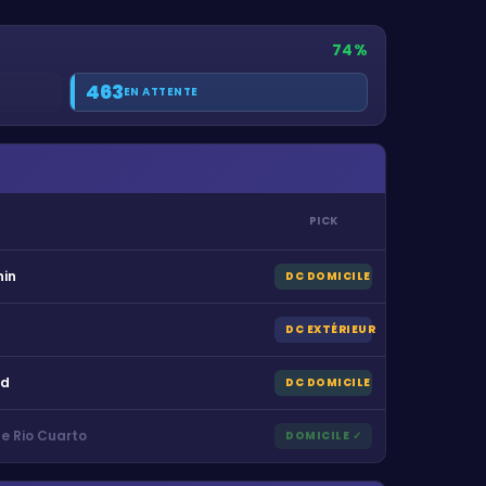
74
%
463
EN ATTENTE
PICK
nin
DC DOMICILE
DC EXTÉRIEUR
ld
DC DOMICILE
e Rio Cuarto
DOMICILE
✓