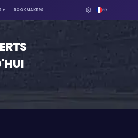
S
▾
BOOKMAKERS
FR
PERTS
'HUI