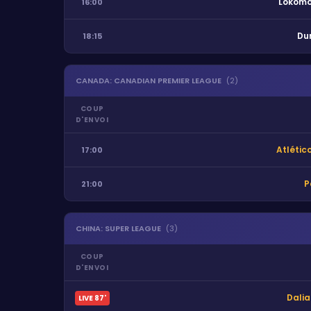
Lokomo
16:00
Du
18:15
CANADA
:
CANADIAN PREMIER LEAGUE
(
2
)
COUP
D'ENVOI
Atlétic
17:00
P
21:00
CHINA
:
SUPER LEAGUE
(
3
)
COUP
D'ENVOI
Dalia
LIVE
87
'