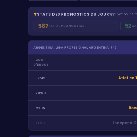
STATS DES PRONOSTICS DU JOUR
appuyez pour filtr
587
92
TOTAL PRONOSTICS
GA
ARGENTINA
:
LIGA PROFESIONAL ARGENTINA
(
4
)
COUP
D'ENVOI
Atletico
17:45
20:00
Boca
22:15
Independ. R
FT
2
-
1