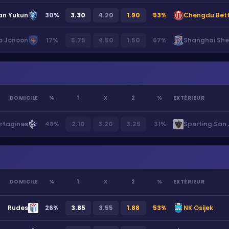
an Yukun
30
%
3.30
4.20
1.90
53
%
Chengdu Bett
o Jonoon
17
%
5.75
4.50
1.50
67
%
Shanghai Sh
DOMICILE
%
1
X
2
%
EXTÉRIEUR
rtagines
48
%
2.10
3.20
3.25
31
%
Sporting San 
DOMICILE
%
1
X
2
%
EXTÉRIEUR
Rudes
26
%
3.85
3.55
1.88
53
%
NK Osijek