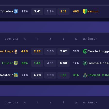
 Vitebsk
29
%
3.41
2.94
2.18
46
%
Neman
DOMICILE
%
1
X
2
%
EXTÉRIEUR
rd Liege
44
%
2.25
3.60
2.62
38
%
Cercle Brugg
. Truiden
68
%
1.48
4.10
6.00
17
%
Lommel Unite
Westerlo
24
%
4.20
3.80
1.65
61
%
Union St. Gillo
DOMICILE
%
1
X
2
%
EXTÉRIEUR