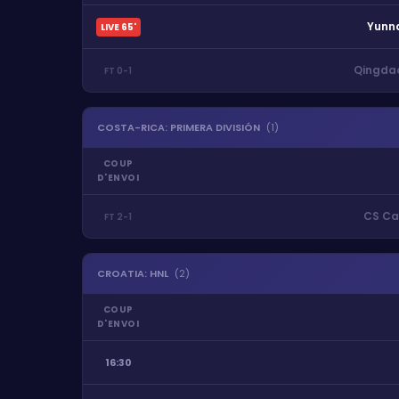
Yunn
LIVE
65
'
Qingda
FT
0
-
1
COSTA-RICA
:
PRIMERA DIVISIÓN
(
1
)
COUP
D'ENVOI
CS Ca
FT
2
-
1
CROATIA
:
HNL
(
2
)
COUP
D'ENVOI
16:30