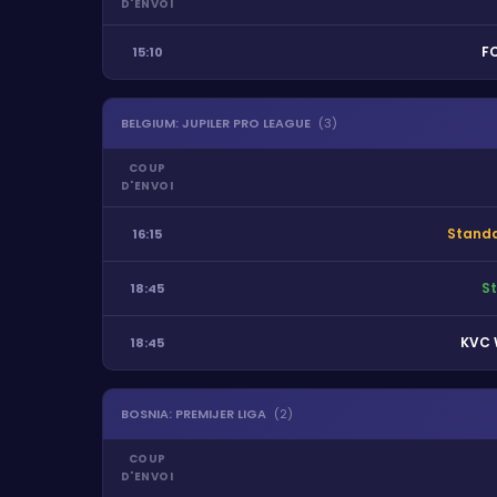
D'ENVOI
FC
15:10
BELGIUM
:
JUPILER PRO LEAGUE
(
3
)
COUP
D'ENVOI
Standa
16:15
St
18:45
KVC 
18:45
BOSNIA
:
PREMIJER LIGA
(
2
)
COUP
D'ENVOI