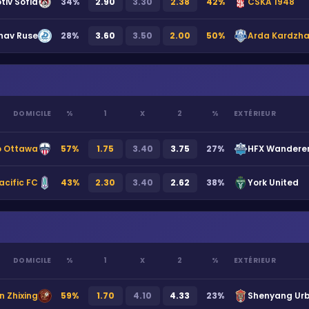
tiv Sofia
34
%
2.90
3.30
2.38
42
%
CSKA 1948
nav Ruse
28
%
3.60
3.50
2.00
50
%
Arda Kardzha
DOMICILE
%
1
X
2
%
EXTÉRIEUR
o Ottawa
57
%
1.75
3.40
3.75
27
%
HFX Wanderer
acific FC
43
%
2.30
3.40
2.62
38
%
York United
DOMICILE
%
1
X
2
%
EXTÉRIEUR
n Zhixing
59
%
1.70
4.10
4.33
23
%
Shenyang Ur