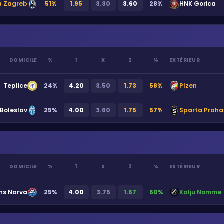
a Zagreb
51
%
1.95
3.30
3.60
28
%
HNK Gorica
DOMICILE
%
1
X
2
%
EXTÉRIEUR
Teplice
24
%
4.20
3.50
1.73
58
%
Plzen
Boleslav
25
%
4.00
3.60
1.75
57
%
Sparta Praha
DOMICILE
%
1
X
2
%
EXTÉRIEUR
ns Narva
25
%
4.00
3.75
1.67
60
%
Kalju Nomme