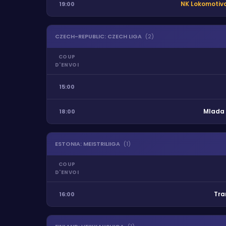
NK Lokomotiv
19:00
CZECH-REPUBLIC
:
CZECH LIGA
(
2
)
COUP
D'ENVOI
15:00
Mlada 
18:00
ESTONIA
:
MEISTRILIIGA
(
1
)
COUP
D'ENVOI
Tra
16:00