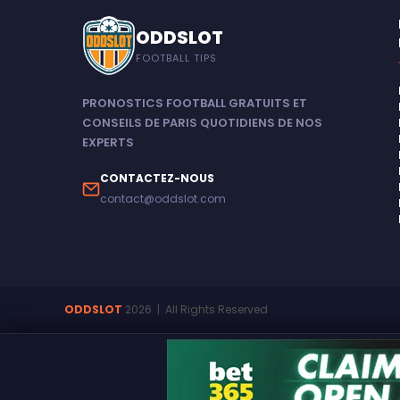
ODDSLOT
FOOTBALL TIPS
PRONOSTICS FOOTBALL GRATUITS ET
CONSEILS DE PARIS QUOTIDIENS DE NOS
EXPERTS
CONTACTEZ-NOUS
contact@oddslot.com
ODDSLOT
2026
| All Rights Reserved