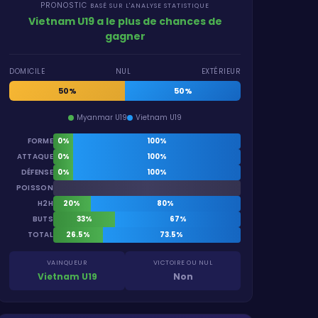
PRONOSTIC
BASÉ SUR L'ANALYSE STATISTIQUE
Vietnam U19 a le plus de chances de
gagner
DOMICILE
NUL
EXTÉRIEUR
0%
50%
50%
Myanmar U19
Vietnam U19
FORME
0%
100%
ATTAQUE
0%
100%
DÉFENSE
0%
100%
POISSON
H2H
20%
80%
BUTS
33%
67%
TOTAL
26.5%
73.5%
VAINQUEUR
VICTOIRE OU NUL
Vietnam U19
Non