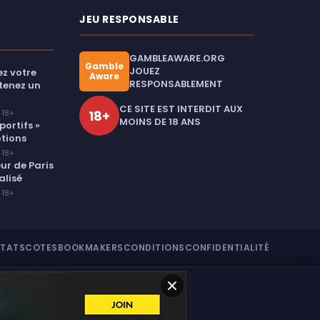
JEU RESPONSABLE
GAMBLEAWARE.ORG
Gamble
JOUEZ
ez votre
Aware
RESPONSABLEMENT
tenez un
CE SITE EST INTERDIT AUX
18+
 18+
MOINS DE 18 ANS
portifs »
tions
 18+
ur de Paris
alisé
 18+
LTATS
COTES
BOOKMAKERS
CONDITIONS
CONFIDENTIALITÉ