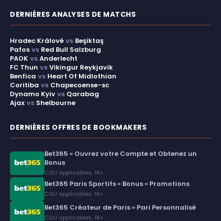
DERNIÈRES ANALYSES DE MATCHS
Hradec Králové
vs
Beşiktaş
Pafos
vs
Red Bull Salzburg
PAOK
vs
Anderlecht
FC Thun
vs
Vikingur Reykjavik
Benfica
vs
Heart Of Midlothian
Coritiba
vs
Chapecoense-sc
Dynamo Kyiv
vs
Qarabag
Ajax
vs
Shelbourne
DERNIÈRES OFFRES DE BOOKMAKERS
Bet365 » Ouvrez votre Compte et Obtenez un
Bonus
CGU applicables. 18+
Bet365 Paris Sportifs » Bonus » Promotions
CGU applicables. 18+
Bet365 Créateur de Paris » Pari Personnalisé
CGU applicables. 18+