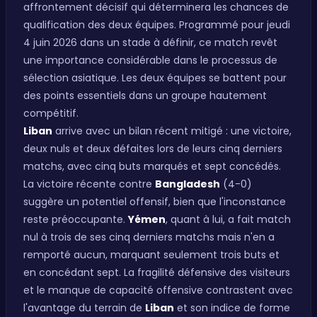
affrontement décisif qui déterminera les chances de
qualification des deux équipes. Programmé pour jeudi
4 juin 2026 dans un stade à définir, ce match revêt
une importance considérable dans le processus de
sélection asiatique. Les deux équipes se battent pour
des points essentiels dans un groupe hautement
compétitif.
Liban
arrive avec un bilan récent mitigé : une victoire,
deux nuls et deux défaites lors de leurs cinq derniers
matchs, avec cinq buts marqués et sept concédés.
La victoire récente contre
Bangladesh
(4-0)
suggère un potentiel offensif, bien que l'inconstance
reste préoccupante.
Yémen
, quant à lui, a fait match
nul à trois de ses cinq derniers matchs mais n'en a
remporté aucun, marquant seulement trois buts et
en concédant sept. La fragilité défensive des visiteurs
et le manque de capacité offensive contrastent avec
l'avantage du terrain de
Liban
et son indice de forme