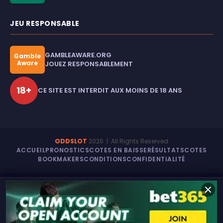
JEU RESPONSABLE
GAMBLEAWARE.ORG
Gamble
Aware
JOUEZ RESPONSABLEMENT
18+
CE SITE EST INTERDIT AUX MOINS DE 18 ANS
ODDSLOT
2026
| All Rights Reserved
ACCUEIL
PRONOSTICS
COTES EN BAISSE
RÉSULTATS
COTES
BOOKMAKERS
CONDITIONS
CONFIDENTIALITÉ