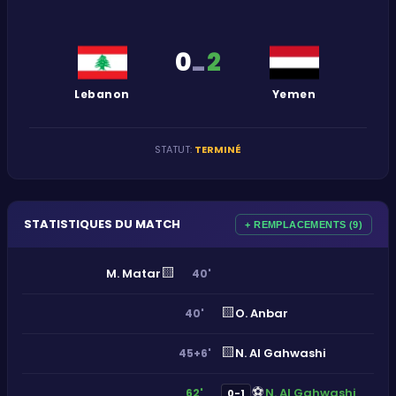
0
2
-
Lebanon
Yemen
STATUT
:
TERMINÉ
STATISTIQUES DU MATCH
+ REMPLACEMENTS (9)
🟨
M. Matar
40'
🟨
O. Anbar
40'
🟨
N. Al Gahwashi
45+6'
⚽
N. Al Gahwashi
62'
0-1