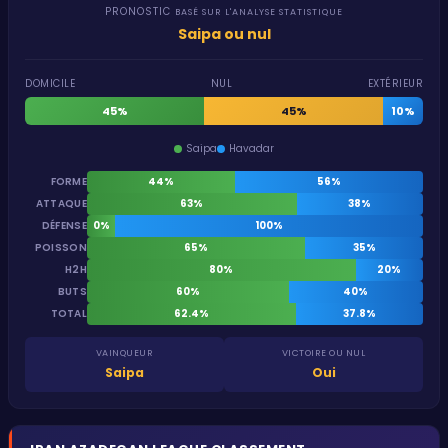
PRONOSTIC
BASÉ SUR L'ANALYSE STATISTIQUE
Saipa ou nul
DOMICILE
NUL
EXTÉRIEUR
45%
45%
10%
Saipa
Havadar
FORME
44%
56%
ATTAQUE
63%
38%
DÉFENSE
0%
100%
POISSON
65%
35%
H2H
80%
20%
BUTS
60%
40%
TOTAL
62.4%
37.8%
VAINQUEUR
VICTOIRE OU NUL
Saipa
Oui