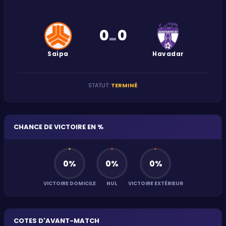
0
0
-
Saipa
Havadar
STATUT
:
TERMINÉ
CHANCE DE VICTOIRE EN %
0
%
0
%
0
%
VICTOIRE DOMICILE
NUL
VICTOIRE EXTÉRIEUR
COTES D'AVANT-MATCH