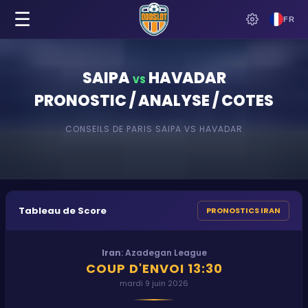
☰
FR
SAIPA
HAVADAR
VS
PRONOSTIC / ANALYSE / COTES
CONSEILS DE PARIS
SAIPA
VS
HAVADAR
Tableau de Score
PRONOSTICS IRAN
Iran
:
Azadegan League
COUP D'ENVOI
13:30
mardi 9 juin 2026