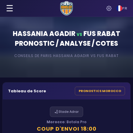
☰
FR
HASSANIA AGADIR
FUS RABAT
VS
PRONOSTIC / ANALYSE / COTES
CONSEILS DE PARIS
HASSANIA AGADIR
VS
FUS RABAT
Tableau de Score
PRONOSTICS MOROCCO
🏏
Stade Adrar
Morocco
:
Botola Pro
COUP D'ENVOI
18:00