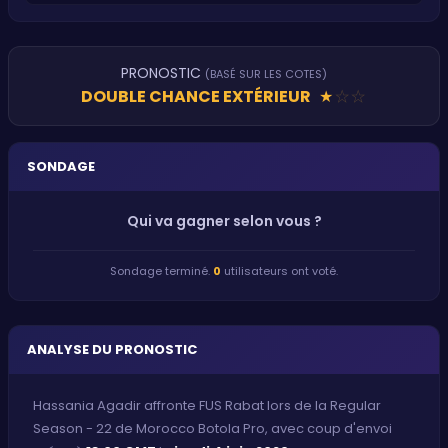
PRONOSTIC
(BASÉ SUR LES COTES)
DOUBLE CHANCE EXTÉRIEUR
★
★
★
SONDAGE
Qui va gagner selon vous ?
Sondage terminé.
0
utilisateurs ont voté.
ANALYSE DU PRONOSTIC
Hassania Agadir
affronte
FUS Rabat
lors de la Regular
Season - 22
de
Morocco
Botola Pro
, avec coup d'envoi