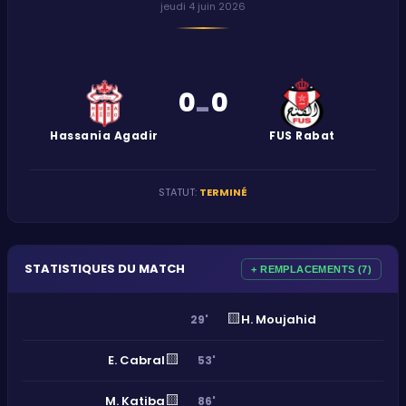
jeudi 4 juin 2026
0
0
-
Hassania Agadir
FUS Rabat
STATUT
:
TERMINÉ
STATISTIQUES DU MATCH
+ REMPLACEMENTS (7)
🟨
H. Moujahid
29'
🟨
E. Cabral
53'
🟨
M. Katiba
86'