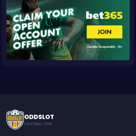
ODDSLOT
FOOTBALL TIPS