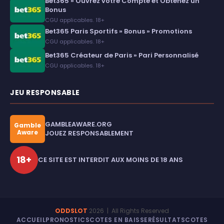
Bet365 » Ouvrez votre Compte et Obtenez un
Bonus
CGU applicables. 18+
Bet365 Paris Sportifs » Bonus » Promotions
CGU applicables. 18+
Bet365 Créateur de Paris » Pari Personnalisé
CGU applicables. 18+
JEU RESPONSABLE
GAMBLEAWARE.ORG
Gamble
Aware
JOUEZ RESPONSABLEMENT
18+
CE SITE EST INTERDIT AUX MOINS DE 18 ANS
ODDSLOT
2026
| All Rights Reserved
ACCUEIL
PRONOSTICS
COTES EN BAISSE
RÉSULTATS
COTES