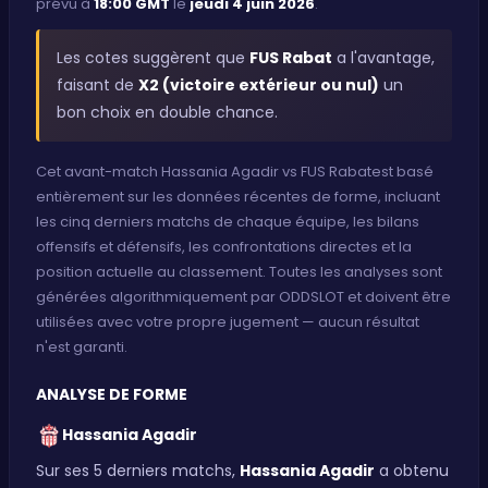
prévu à
18:00
GMT
le
jeudi 4 juin 2026
.
Les cotes suggèrent que
FUS Rabat
a l'avantage,
faisant de
X2 (victoire extérieur ou nul)
un
bon choix en double chance.
Cet avant-match
Hassania Agadir
vs
FUS Rabat
est basé
entièrement sur les données récentes de forme, incluant
les cinq derniers matchs de chaque équipe, les bilans
offensifs et défensifs, les confrontations directes et la
position actuelle au classement. Toutes les analyses sont
générées algorithmiquement par ODDSLOT et doivent être
utilisées avec votre propre jugement — aucun résultat
n'est garanti.
ANALYSE DE FORME
Hassania Agadir
Sur ses
5
derniers matchs,
Hassania Agadir
a obtenu