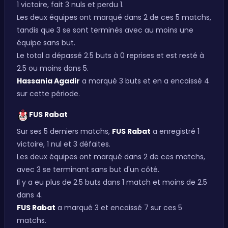
1
victoire
, fait
3
nuls
et perdu
1
.
Les deux équipes ont marqué dans
2
de ces
5
matchs,
tandis que
3
se sont terminés avec au moins une
équipe sans but.
Le total a dépassé 2.5 buts à
0
reprises
et est resté à
2.5 ou moins dans
5
.
Hassania Agadir
a marqué
3
buts et en a encaissé
4
sur cette période.
FUS Rabat
Sur ses
5
derniers matchs,
FUS Rabat
a enregistré
1
victoire
,
1
nul
et
3
défaites
.
Les deux équipes ont marqué dans
2
de ces matchs,
avec
3
se terminant sans but d'un côté.
Il y a eu plus de 2.5 buts dans
1
match
et moins de 2.5
dans
4
.
FUS Rabat
a marqué
3
et encaissé
7
sur ces
5
matchs.