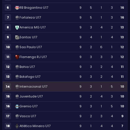
6
RB Bragantino U17
9
5
1
3
16
7
Fortaleza U17
9
5
1
3
16
8
America MG U17
9
3
4
2
13
9
Santos U17
9
4
1
4
13
10
Sao Paulo U17
9
2
6
1
12
11
Flamengo RJ U17
9
3
3
3
12
12
Bahia U17
9
3
2
4
11
13
Botafogo U17
9
3
2
4
11
14
Internacional U17
9
3
1
5
10
15
Juventude U17
9
2
4
3
10
16
Gremio U17
9
3
1
5
10
17
Vasco U17
9
2
3
4
9
18
Atlético Mineiro U17
9
1
4
4
7