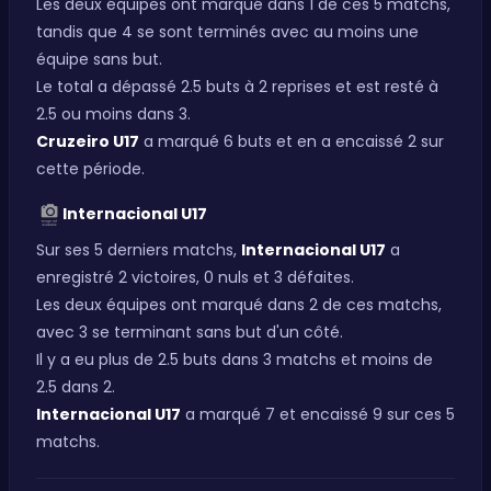
Les deux équipes ont marqué dans
1
de ces
5
matchs,
tandis que
4
se sont terminés avec au moins une
équipe sans but.
Le total a dépassé 2.5 buts à
2
reprises
et est resté à
2.5 ou moins dans
3
.
Cruzeiro U17
a marqué
6
buts et en a encaissé
2
sur
cette période.
Internacional U17
Sur ses
5
derniers matchs,
Internacional U17
a
enregistré
2
victoires
,
0
nuls
et
3
défaites
.
Les deux équipes ont marqué dans
2
de ces matchs,
avec
3
se terminant sans but d'un côté.
Il y a eu plus de 2.5 buts dans
3
matchs
et moins de
2.5 dans
2
.
Internacional U17
a marqué
7
et encaissé
9
sur ces
5
matchs.