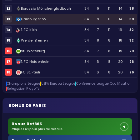
12
Borussia Mönchengladbach
34
9
11
14
38
13
Hamburger SV
34
9
11
14
38
14
1. FC Köln
34
7
11
16
32
15
Werder Bremen
34
8
8
18
32
16
VfL Wolfsburg
34
7
8
19
29
17
1. FC Heidenheim
34
6
8
20
26
18
FC St. Pauli
34
6
8
20
26
Champions League
UEFA Europa League
Conference League Qualification
Relegation Playoffs
BONUS DE PARIS
Bonus Bet365
+
Cliquez ici pour plus de détails