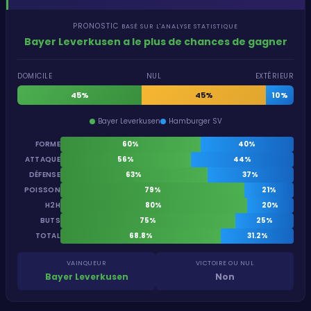
PRONOSTIC
BASÉ SUR L'ANALYSE STATISTIQUE
Bayer Leverkusen a le plus de chances de gagner
DOMICILE
NUL
EXTÉRIEUR
45%
45%
10%
Bayer Leverkusen
Hamburger SV
FORME
60%
40%
ATTAQUE
56%
44%
DÉFENSE
63%
37%
POISSON
79%
21%
H2H
80%
20%
BUTS
75%
25%
TOTAL
68.8%
31.2%
VAINQUEUR
VICTOIRE OU NUL
Bayer Leverkusen
Non