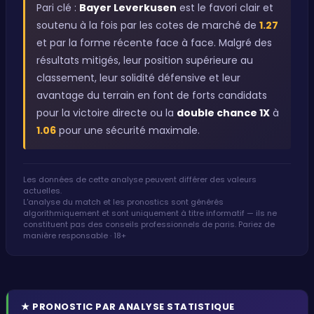
Pari clé :
Bayer Leverkusen
est le favori clair et
soutenu à la fois par les cotes de marché de
1.27
et par la forme récente face à face. Malgré des
résultats mitigés, leur position supérieure au
classement, leur solidité défensive et leur
avantage du terrain en font de forts candidats
pour la victoire directe ou la
double chance 1X
à
1.06
pour une sécurité maximale.
Les données de cette analyse peuvent différer des valeurs
actuelles.
L'analyse du match et les pronostics sont générés
algorithmiquement et sont uniquement à titre informatif — ils ne
constituent pas des conseils professionnels de paris. Pariez de
manière responsable · 18+
★
PRONOSTIC PAR ANALYSE STATISTIQUE