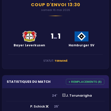
COUP D'ENVOI
13:30
samedi 16 mai 2026
1
1
-
Bayer Leverkusen
Hamburger SV
STATUT
:
TERMINÉ
STATISTIQUES DU MATCH
+ REMPLACEMENTS (8)
🟨
J. Torunarigha
24'
❌
P. Schick
25'