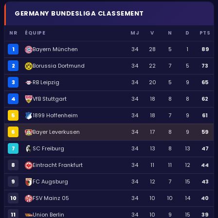
GERMANY
BUNDESLIGA
CLASSEMENT
NR
ÉQUIPE
MJ
V
N
D
PTS
1
Bayern München
34
28
5
1
89
2
Borussia Dortmund
34
22
7
5
73
3
RB Leipzig
34
20
5
9
65
4
VfB Stuttgart
34
18
8
8
62
5
1899 Hoffenheim
34
18
7
9
61
6
Bayer Leverkusen
34
17
8
9
59
7
SC Freiburg
34
13
8
13
47
8
Eintracht Frankfurt
34
11
11
12
44
9
FC Augsburg
34
12
7
15
43
10
FSV Mainz 05
34
10
10
14
40
11
Union Berlin
34
10
9
15
39