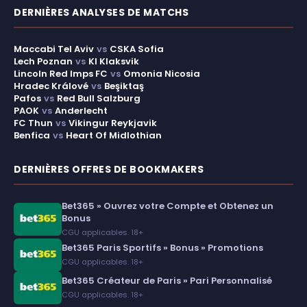
DERNIÈRES ANALYSES DE MATCHS
Maccabi Tel Aviv
vs
CSKA Sofia
Lech Poznan
vs
KI Klaksvik
Lincoln Red Imps FC
vs
Omonia Nicosia
Hradec Králové
vs
Beşiktaş
Pafos
vs
Red Bull Salzburg
PAOK
vs
Anderlecht
FC Thun
vs
Vikingur Reykjavik
Benfica
vs
Heart Of Midlothian
DERNIÈRES OFFRES DE BOOKMAKERS
Bet365 » Ouvrez votre Compte et Obtenez un
Bonus
CGU applicables. 18+
Bet365 Paris Sportifs » Bonus » Promotions
CGU applicables. 18+
Bet365 Créateur de Paris » Pari Personnalisé
CGU applicables. 18+