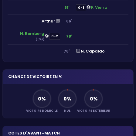
⚽
F. Vieira
61'
0-1
🟨
Arthur
66'
N. Remberg
⚽
78'
0-2
(OG)
🟨
N. Capaldo
78'
CHANCE DE VICTOIRE EN %
0
%
0
%
0
%
VICTOIRE DOMICILE
NUL
VICTOIRE EXTÉRIEUR
COTES D'AVANT-MATCH