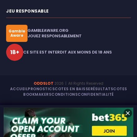
JEU RESPONSABLE
GAMBLEAWARE.ORG
Gamble
Aware
JOUEZ RESPONSABLEMENT
18+
CE SITE EST INTERDIT AUX MOINS DE 18 ANS
ODDSLOT
2026
| All Rights Reserved
ACCUEIL
PRONOSTICS
COTES EN BAISSE
RÉSULTATS
COTES
BOOKMAKERS
CONDITIONS
CONFIDENTIALITÉ