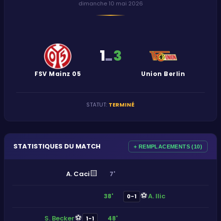
dimanche 10 mai 2026
1
3
-
FSV Mainz 05
Union Berlin
STATUT
:
TERMINÉ
STATISTIQUES DU MATCH
+ REMPLACEMENTS (10)
🟨
A. Caci
7'
⚽
A. Ilic
38'
0-1
⚽
S. Becker
48'
1-1