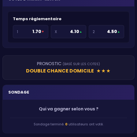
Temps réglementaire
1.70
4.10
4.50
1
X
2
▼
▲
▲
PRONOSTIC
(BASÉ SUR LES COTES)
DOUBLE CHANCE DOMICILE
★
★
★
SONDAGE
Qui va gagner selon vous ?
Sondage terminé.
0
utilisateurs ont voté.