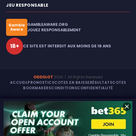
JEU RESPONSABLE
GAMBLEAWARE.ORG
Gamble
Aware
JOUEZ RESPONSABLEMENT
18+
CE SITE EST INTERDIT AUX MOINS DE 18 ANS
ODDSLOT
2026
| All Rights Reserved
ACCUEIL
PRONOSTICS
COTES EN BAISSE
RÉSULTATS
COTES
BOOKMAKERS
CONDITIONS
CONFIDENTIALITÉ