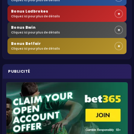
Cliquez ici pour plus de détails
Bonus Ladbrokes
+
Cliquez ici pour plus de détails
Bonus Bwin
+
Cliquez ici pour plus de détails
Bonus Betfair
+
Cliquez ici pour plus de détails
PUBLICITÉ