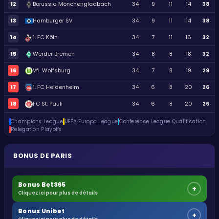
12
Borussia Mönchengladbach
34
9
11
14
38
13
Hamburger SV
34
9
11
14
38
14
1. FC Köln
34
7
11
16
32
15
Werder Bremen
34
8
8
18
32
16
VfL Wolfsburg
34
7
8
19
29
17
1. FC Heidenheim
34
6
8
20
26
18
FC St. Pauli
34
6
8
20
26
Champions League
UEFA Europa League
Conference League Qualification
Relegation Playoffs
BONUS DE PARIS
Bonus Bet365
+
Cliquez ici pour plus de détails
Bonus Unibet
+