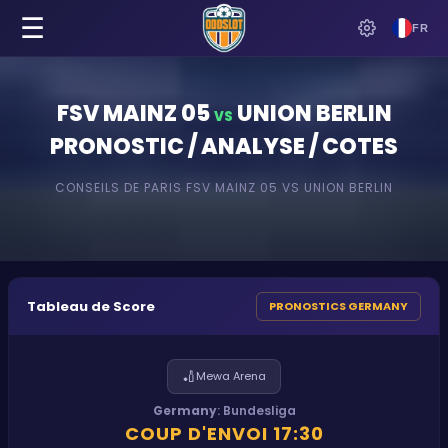
☰
FR
FSV MAINZ 05
UNION BERLIN
VS
PRONOSTIC / ANALYSE / COTES
CONSEILS DE PARIS
FSV MAINZ 05
VS
UNION BERLIN
Tableau de Score
PRONOSTICS GERMANY
🏏
Mewa Arena
Germany
:
Bundesliga
COUP D'ENVOI
17:30