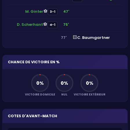
⚽
M. Ginter
47'
3-1
⚽
D. Scherhant
75'
4-1
🟨
C. Baumgartner
77'
CHANCE DE VICTOIRE EN %
0
%
0
%
0
%
VICTOIRE DOMICILE
NUL
VICTOIRE EXTÉRIEUR
COTES D'AVANT-MATCH