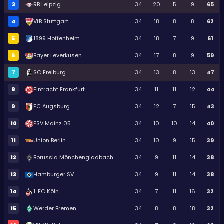
3
RB Leipzig
34
20
5
9
65
4
VfB Stuttgart
34
18
8
8
62
5
1899 Hoffenheim
34
18
7
9
61
6
Bayer Leverkusen
34
17
8
9
59
7
SC Freiburg
34
13
8
13
47
8
Eintracht Frankfurt
34
11
11
12
44
9
FC Augsburg
34
12
7
15
43
10
FSV Mainz 05
34
10
10
14
40
11
Union Berlin
34
10
9
15
39
12
Borussia Mönchengladbach
34
9
11
14
38
13
Hamburger SV
34
9
11
14
38
14
1. FC Köln
34
7
11
16
32
15
Werder Bremen
34
8
8
18
32