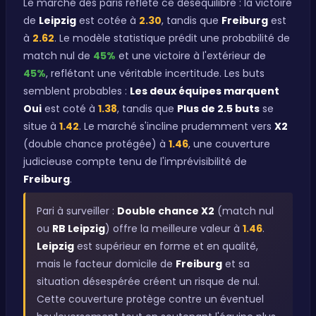
Le marché des paris reflète ce déséquilibre : la victoire
de
Leipzig
est cotée à
2.30
, tandis que
Freiburg
est
à
2.62
. Le modèle statistique prédit une probabilité de
match nul de
45%
et une victoire à l'extérieur de
45%
, reflétant une véritable incertitude. Les buts
semblent probables :
Les deux équipes marquent
Oui
est coté à
1.38
, tandis que
Plus de 2.5 buts
se
situe à
1.42
. Le marché s'incline prudemment vers
X2
(double chance protégée) à
1.46
, une couverture
judicieuse compte tenu de l'imprévisibilité de
Freiburg
.
Pari à surveiller :
Double chance X2
(match nul
ou
RB Leipzig
) offre la meilleure valeur à
1.46
.
Leipzig
est supérieur en forme et en qualité,
mais le facteur domicile de
Freiburg
et sa
situation désespérée créent un risque de nul.
Cette couverture protège contre un éventuel