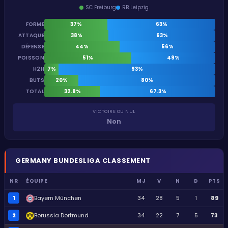
SC Freiburg
RB Leipzig
FORME
37%
63%
ATTAQUE
38%
63%
DÉFENSE
44%
56%
POISSON
51%
49%
H2H
7%
93%
BUTS
20%
80%
TOTAL
32.8%
67.3%
VICTOIRE OU NUL
Non
GERMANY
BUNDESLIGA
CLASSEMENT
NR
ÉQUIPE
MJ
V
N
D
PTS
1
Bayern München
34
28
5
1
89
2
Borussia Dortmund
34
22
7
5
73