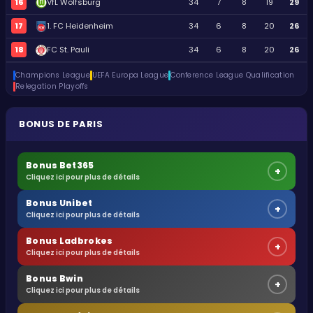
16
VfL Wolfsburg
34
7
8
19
29
17
1. FC Heidenheim
34
6
8
20
26
18
FC St. Pauli
34
6
8
20
26
Champions League
UEFA Europa League
Conference League Qualification
Relegation Playoffs
BONUS DE PARIS
Bonus Bet365
+
Cliquez ici pour plus de détails
Bonus Unibet
+
Cliquez ici pour plus de détails
Bonus Ladbrokes
+
Cliquez ici pour plus de détails
Bonus Bwin
+
Cliquez ici pour plus de détails