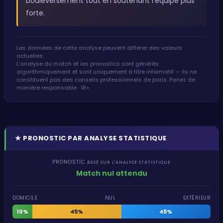
bouleversement tout en soutenant l'équipe plus
forte.
Les données de cette analyse peuvent différer des valeurs
actuelles.
L'analyse du match et les pronostics sont générés
algorithmiquement et sont uniquement à titre informatif — ils ne
constituent pas des conseils professionnels de paris. Pariez de
manière responsable · 18+
★
PRONOSTIC PAR ANALYSE STATISTIQUE
PRONOSTIC
BASÉ SUR L'ANALYSE STATISTIQUE
Match nul attendu
DOMICILE
NUL
EXTÉRIEUR
10%
45%
45%