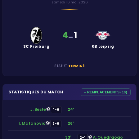
samedi 16 mai 2026
4
1
-
SC Freiburg
RB Leipzig
STATUT
:
TERMINÉ
STATISTIQUES DU MATCH
+ REMPLACEMENTS (10)
⚽
J. Beste
24'
1-0
⚽
I. Matanovic
26'
2-0
⚽
A. Ouedraogo
33'
2-1