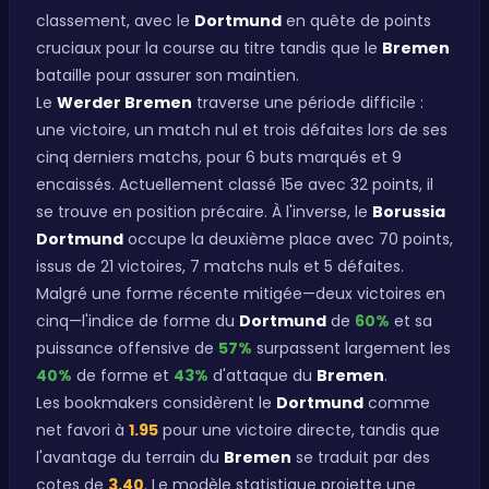
classement, avec le
Dortmund
en quête de points
cruciaux pour la course au titre tandis que le
Bremen
bataille pour assurer son maintien.
Le
Werder Bremen
traverse une période difficile :
une victoire, un match nul et trois défaites lors de ses
cinq derniers matchs, pour 6 buts marqués et 9
encaissés. Actuellement classé 15e avec 32 points, il
se trouve en position précaire. À l'inverse, le
Borussia
Dortmund
occupe la deuxième place avec 70 points,
issus de 21 victoires, 7 matchs nuls et 5 défaites.
Malgré une forme récente mitigée—deux victoires en
cinq—l'indice de forme du
Dortmund
de
60%
et sa
puissance offensive de
57%
surpassent largement les
40%
de forme et
43%
d'attaque du
Bremen
.
Les bookmakers considèrent le
Dortmund
comme
net favori à
1.95
pour une victoire directe, tandis que
l'avantage du terrain du
Bremen
se traduit par des
cotes de
3.40
. Le modèle statistique projette une