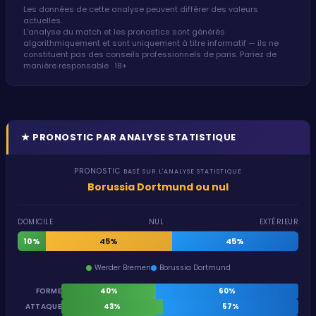
Les données de cette analyse peuvent différer des valeurs
actuelles.
L'analyse du match et les pronostics sont générés
algorithmiquement et sont uniquement à titre informatif — ils ne
constituent pas des conseils professionnels de paris. Pariez de
manière responsable · 18+
★
PRONOSTIC PAR ANALYSE STATISTIQUE
PRONOSTIC
BASÉ SUR L'ANALYSE STATISTIQUE
Borussia Dortmund ou nul
DOMICILE
NUL
EXTÉRIEUR
10%
45%
45%
Werder Bremen
Borussia Dortmund
FORME
40%
60%
ATTAQUE
43%
57%