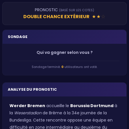
PRONOSTIC
(BASÉ SUR LES COTES)
DOUBLE CHANCE EXTÉRIEUR
★
★
★
SONDAGE
Qui va gagner selon vous ?
Sondage terminé.
0
utilisateurs ont voté.
ANALYSE DU PRONOSTIC
Werder Bremen
accueille le
Borussia Dortmund
à
la
Weserstadion
de Brême à la 34e journée de la
Bundesliga. Cette rencontre oppose une équipe en
difficulté en zone intermédiaire au deuxième du